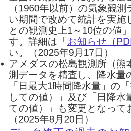
（1960年以前）の気象観
い期間で改めて統計を実施
との観測史上1～10位の値
す。詳細は「
お知らせ（PDF
い。（2025年9月17日）
アメダスの松島観測所（熊本
測データを精査し、降水量
「日最大1時間降水量」の「
しての値）」及び「日降水
ての値）」も変更となって
（2025年8月20日）