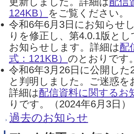
更新しました。詳細は
配信
124KB）
をご覧ください。（2
令和6年6月3日にお知らせし
りを修正し、第4.0.1版
お知らせします。詳細は
配
式：121KB）
のとおりです。
令和6年3月26日に公開した
と判明しました。ご迷惑を
詳細は
配信資料に関するお知
りです。（2024年6月3日）
過去のお知らせ