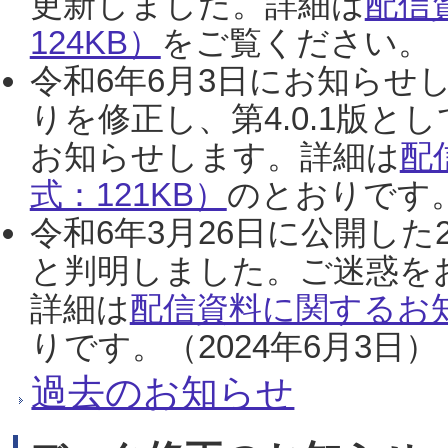
更新しました。詳細は
配信
124KB）
をご覧ください。（2
令和6年6月3日にお知らせし
りを修正し、第4.0.1版
お知らせします。詳細は
配
式：121KB）
のとおりです。
令和6年3月26日に公開した
と判明しました。ご迷惑を
詳細は
配信資料に関するお知
りです。（2024年6月3日）
過去のお知らせ