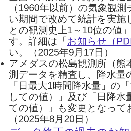
（1960年以前）の気象観
い期間で改めて統計を実施
との観測史上1～10位の値
す。詳細は「
お知らせ（PDF
い。（2025年9月17日）
アメダスの松島観測所（熊本
測データを精査し、降水量
「日最大1時間降水量」の「
しての値）」及び「日降水
ての値）」も変更となって
（2025年8月20日）