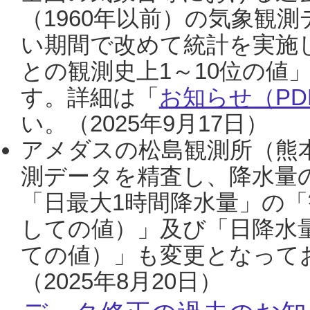
（1960年以前）の気象観
い期間で改めて統計を実施
との観測史上1～10位の値
す。詳細は「
お知らせ（PDF
い。（2025年9月17日）
アメダスの松島観測所（熊本
測データを精査し、降水量
「日最大1時間降水量」の「
しての値）」及び「日降水
ての値）」も変更となって
（2025年8月20日）