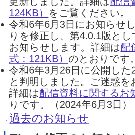
更新しました。詳細は
配信
124KB）
をご覧ください。（2
令和6年6月3日にお知らせし
りを修正し、第4.0.1版
お知らせします。詳細は
配
式：121KB）
のとおりです。
令和6年3月26日に公開した
と判明しました。ご迷惑を
詳細は
配信資料に関するお知
りです。（2024年6月3日）
過去のお知らせ