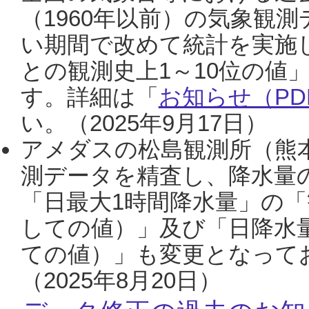
（1960年以前）の気象観
い期間で改めて統計を実施
との観測史上1～10位の値
す。詳細は「
お知らせ（PDF
い。（2025年9月17日）
アメダスの松島観測所（熊本
測データを精査し、降水量
「日最大1時間降水量」の「
しての値）」及び「日降水
ての値）」も変更となって
（2025年8月20日）