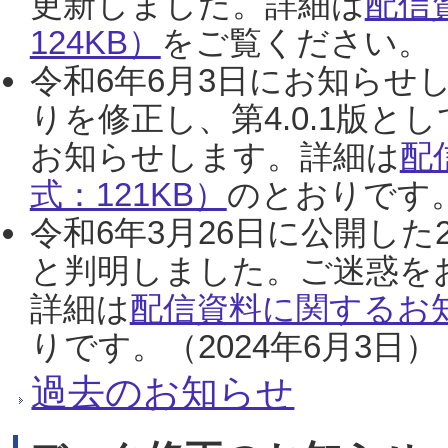
更新しました。詳細は
配信
124KB）
をご覧ください。（2
令和6年6月3日にお知らせし
りを修正し、第4.0.1版
お知らせします。詳細は
配
式：121KB）
のとおりです。
令和6年3月26日に公開した
と判明しました。ご迷惑を
詳細は
配信資料に関するお知
りです。（2024年6月3日）
過去のお知らせ