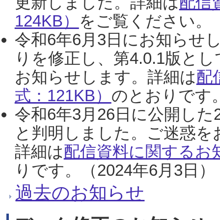
更新しました。詳細は
配信
124KB）
をご覧ください。（2
令和6年6月3日にお知らせし
りを修正し、第4.0.1版
お知らせします。詳細は
配
式：121KB）
のとおりです。
令和6年3月26日に公開した
と判明しました。ご迷惑を
詳細は
配信資料に関するお知
りです。（2024年6月3日）
過去のお知らせ