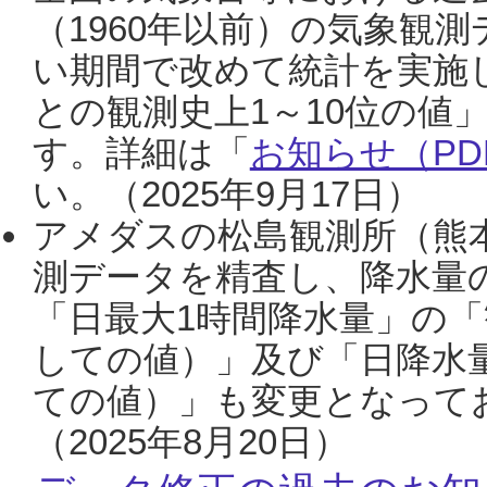
（1960年以前）の気象観
い期間で改めて統計を実施
との観測史上1～10位の値
す。詳細は「
お知らせ（PDF
い。（2025年9月17日）
アメダスの松島観測所（熊本
測データを精査し、降水量
「日最大1時間降水量」の「
しての値）」及び「日降水
ての値）」も変更となって
（2025年8月20日）