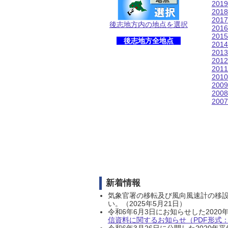
201
201
201
後志地方内の地点を選択
201
201
後志地方全地点
201
201
201
201
201
200
200
200
新着情報
気象官署の移転及び風向風速計の移
い。（2025年5月21日）
令和6年6月3日にお知らせした202
信資料に関するお知らせ（PDF形式：1
令和6年3月26日に公開した202