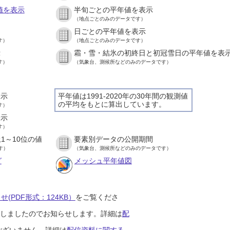
値を表示
半旬ごとの平年値を表示
（地点ごとのみのデータです）
日ごとの平年値を表示
す）
（地点ごとのみのデータです）
示
霜・雪・結氷の初終日と初冠雪日の平年値を表
す）
（気象台、測候所などのみのデータです）
表示
平年値は1991-2020年の30年間の観測値
の平均をもとに算出しています。
す）
表示
す）
1～10位の値
要素別データの公開期間
す）
（気象台、測候所などのみのデータです）
グ
メッシュ平年値図
(PDF形式：124KB）
をご覧くださ
開始しましたのでお知らせします。詳細は
配
ございません。詳細は
配信資料に関する