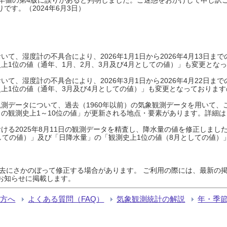
です。（2024年6月3日）
て、湿度計の不具合により、2026年1月1日から2026年4月13日
上1位の値（通年、1月、2月、3月及び4月としての値）」も変更とな
て、湿度計の不具合により、2026年3月1日から2026年4月22日
上1位の値（通年、3月及び4月としての値）」も変更となっておりますので
測データについて、過去（1960年以前）の気象観測データを用いて、
の観測史上1～10位の値」が更新される地点・要素があります。詳細は
ける2025年8月11日の観測データを精査し、降水量の値を修正しまし
しての値）」及び「日降水量」の「観測史上1位の値（8月としての値）
過去にさかのぼって修正する場合があります。 ご利用の際には、最新の掲
お知らせに掲載します。
る方へ
よくある質問（FAQ）
気象観測統計の解説
年・季