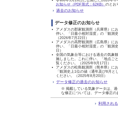
お知らせ（PDF形式：62KB）
のとおり
過去のお知らせ
データ修正のお知らせ
アメダスの郡家観測所（兵庫県）におい
伴い、「日最小相対湿度」の「観測史
（2026年7月22日）
アメダスの高野観測所（広島県）におい
伴い、「日最小相対湿度」の「観測史
日）
全国の気象台等における過去の気象観
施しました。これに伴い、「地点ごと
覧ください。（2025年9月17日）
アメダスの松島観測所（熊本県）にお
「観測史上1位の値（通年及び8月と
ください。（2025年8月20日）
データ修正の過去のお知らせ
※ 掲載している気象データは、
な修正については、データ修正の
利用され