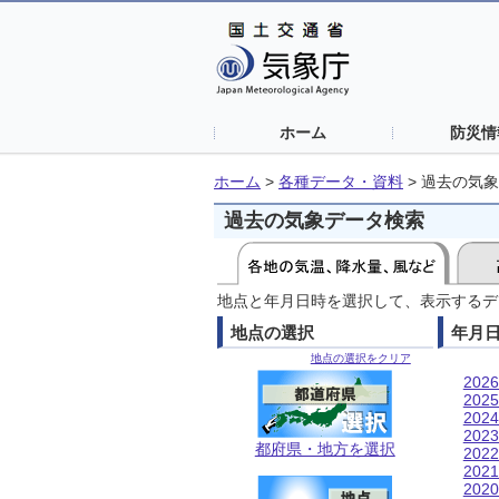
ホーム
防災情
ホーム
>
各種データ・資料
>
過去の気象
過去の気象データ検索
地点と年月日時を選択して、表示するデ
地点の選択
年月
地点の選択をクリア
202
202
202
202
都府県・地方を選択
202
202
202