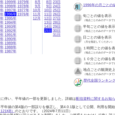
9年
1999年
1979年
8月
8日
23日
1996年の月ごとの
8年
1998年
1978年
9月
9日
24日
7年
1997年
1977年
10月
10日
25日
6年
1996年
1976年
11月
11日
26日
旬ごとの値を表示
5年
1995年
12月
12日
27日
（地点ごとのみのデータで
4年
1994年
13日
28日
3年
1993年
14日
29日
半旬ごとの値を表
2年
1992年
15日
30日
（地点ごとのみのデータで
1年
1991年
31日
日ごとの値を表示
0年
1990年
（月を指定してください）
9年
1989年
8年
1988年
１時間ごとの値を
7年
1987年
（地点ごとのみのデータで
１０分ごとの値を
（地点ごとのみのデータで
地点ごとの観測史上
（地点ごとのみのデータで
歴代全国ランキン
設に伴い、平年値の一部を更新しました。詳細は
配信資料に関するお知らせ
0年平年値の第4版の一部誤りを修正し、第4.0.1版として公開、利用を
21KB）
のとおりです。（2024年7月11日）
0年平年値の第4版に誤りがあると判明しました。ご迷惑をおかけして申し訳