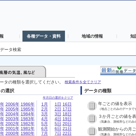
報
各種データ・資料
地域の情報
知
データ検索
ータの種類を選択してください。
検索条件を全てクリア
日の選択
データの種類
年月日の選択をクリア
年ごとの値を表示
6年
2006年
1986年
1月
1日
16日
5年
2005年
1985年
2月
2日
17日
（地点ごとのみのデータで
4年
2004年
1984年
3月
3日
18日
３か月ごとの値を
3年
2003年
1983年
4月
4日
19日
（気象台、測候所などのみ
2年
2002年
1982年
5月
5日
20日
1年
2001年
1981年
6月
6日
21日
観測開始からの月
0年
2000年
1980年
7月
7日
22日
（気象台、測候所などのみ