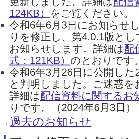
更新しました。詳細は
配信
124KB）
をご覧ください。（2
令和6年6月3日にお知らせし
りを修正し、第4.0.1版
お知らせします。詳細は
配
式：121KB）
のとおりです。
令和6年3月26日に公開した
と判明しました。ご迷惑を
詳細は
配信資料に関するお知
りです。（2024年6月3日）
過去のお知らせ