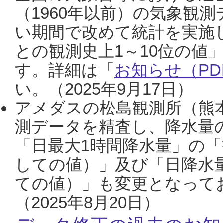
（1960年以前）の気象観
い期間で改めて統計を実施
との観測史上1～10位の値
す。詳細は「
お知らせ（PDF
い。（2025年9月17日）
アメダスの松島観測所（熊本
測データを精査し、降水量
「日最大1時間降水量」の「
しての値）」及び「日降水
ての値）」も変更となって
（2025年8月20日）