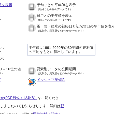
値を表示
半旬ごとの平年値を表示
（地点ごとのみのデータです）
日ごとの平年値を表示
す）
（地点ごとのみのデータです）
示
霜・雪・結氷の初終日と初冠雪日の平年値を表
す）
（気象台、測候所などのみのデータです）
表示
平年値は1991-2020年の30年間の観測値
の平均をもとに算出しています。
す）
表示
す）
1～10位の値
要素別データの公開期間
す）
（気象台、測候所などのみのデータです）
グ
メッシュ平年値図
(PDF形式：124KB）
をご覧くださ
開始しましたのでお知らせします。詳細は
配
ございません。詳細は
配信資料に関する