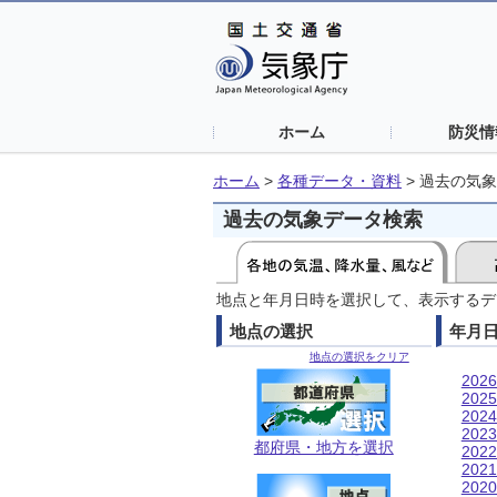
ホーム
防災情
ホーム
>
各種データ・資料
>
過去の気象
過去の気象データ検索
地点と年月日時を選択して、表示するデ
地点の選択
年月
地点の選択をクリア
202
202
202
202
都府県・地方を選択
202
202
202