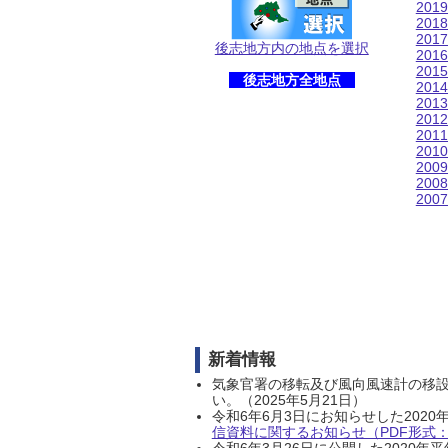
201
201
201
後志地方内の地点を選択
201
201
後志地方全地点
201
201
201
201
201
200
200
200
新着情報
気象官署の移転及び風向風速計の移
い。（2025年5月21日）
令和6年6月3日にお知らせした202
信資料に関するお知らせ（PDF形式：1
令和6年3月26日に公開した202