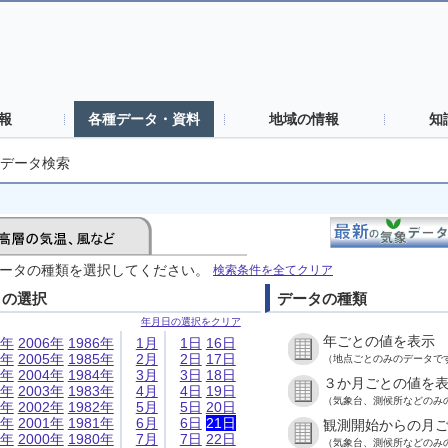
報
各種データ・資料
地域の情報
知
データ検索
ータの種類を選択してください。
検索条件を全てクリア
日の選択
データの種類
年月日の選択をクリア
年ごとの値を表示
6年
2006年
1986年
1月
1日
16日
5年
2005年
1985年
2月
2日
17日
（地点ごとのみのデータで
4年
2004年
1984年
3月
3日
18日
３か月ごとの値を
3年
2003年
1983年
4月
4日
19日
（気象台、測候所などのみ
2年
2002年
1982年
5月
5日
20日
1年
2001年
1981年
6月
6日
21日
観測開始からの月
0年
2000年
1980年
7月
7日
22日
（気象台、測候所などのみ