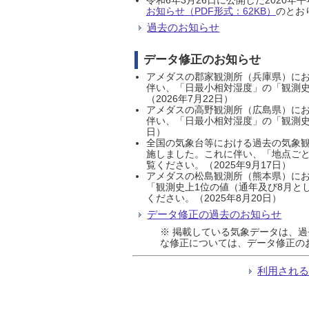
お知らせ（PDF形式：62KB）
のとおり
過去のお知らせ
データ修正のお知らせ
アメダスの郡家観測所（兵庫県）におい
伴い、「日最小相対湿度」の「観測史
（2026年7月22日）
アメダスの高野観測所（広島県）におい
伴い、「日最小相対湿度」の「観測史
日）
全国の気象台等における過去の気象観
施しました。これに伴い、「地点ごと
覧ください。（2025年9月17日）
アメダスの松島観測所（熊本県）にお
「観測史上1位の値（通年及び8月と
ください。（2025年8月20日）
データ修正の過去のお知らせ
※ 掲載している気象データは、
な修正については、データ修正の
利用され