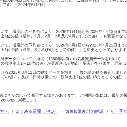
です。（2024年6月3日）
て、湿度計の不具合により、2026年1月1日から2026年4月13日
上1位の値（通年、1月、2月、3月及び4月としての値）」も変更とな
て、湿度計の不具合により、2026年3月1日から2026年4月22日
上1位の値（通年、3月及び4月としての値）」も変更となっておりますので
測データについて、過去（1960年以前）の気象観測データを用いて、
の観測史上1～10位の値」が更新される地点・要素があります。詳細は
ける2025年8月11日の観測データを精査し、降水量の値を修正しまし
しての値）」及び「日降水量」の「観測史上1位の値（8月としての値）
過去にさかのぼって修正する場合があります。 ご利用の際には、最新の掲
お知らせに掲載します。
る方へ
よくある質問（FAQ）
気象観測統計の解説
年・季