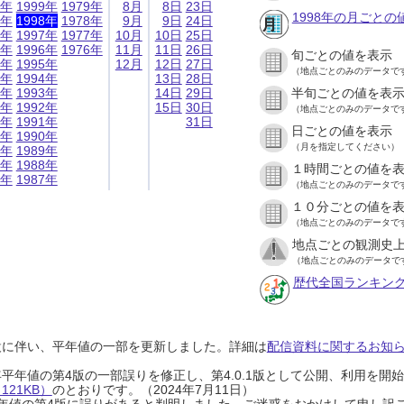
9年
1999年
1979年
8月
8日
23日
1998年の月ごとの
8年
1998年
1978年
9月
9日
24日
7年
1997年
1977年
10月
10日
25日
6年
1996年
1976年
11月
11日
26日
旬ごとの値を表示
5年
1995年
12月
12日
27日
（地点ごとのみのデータで
4年
1994年
13日
28日
3年
1993年
14日
29日
半旬ごとの値を表
2年
1992年
15日
30日
（地点ごとのみのデータで
1年
1991年
31日
日ごとの値を表示
0年
1990年
（月を指定してください）
9年
1989年
8年
1988年
１時間ごとの値を
7年
1987年
（地点ごとのみのデータで
１０分ごとの値を
（地点ごとのみのデータで
地点ごとの観測史上
（地点ごとのみのデータで
歴代全国ランキン
設に伴い、平年値の一部を更新しました。詳細は
配信資料に関するお知らせ
0年平年値の第4版の一部誤りを修正し、第4.0.1版として公開、利用を
21KB）
のとおりです。（2024年7月11日）
0年平年値の第4版に誤りがあると判明しました。ご迷惑をおかけして申し訳