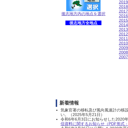
201
201
201
後志地方内の地点を選択
201
201
後志地方全地点
201
201
201
201
201
200
200
200
新着情報
気象官署の移転及び風向風速計の移
い。（2025年5月21日）
令和6年6月3日にお知らせした202
信資料に関するお知らせ（PDF形式：1