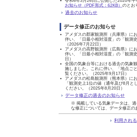
令和6年3月26日に公開した202
お知らせ（PDF形式：62KB）
のとおり
過去のお知らせ
データ修正のお知らせ
アメダスの郡家観測所（兵庫県）におい
伴い、「日最小相対湿度」の「観測史
（2026年7月22日）
アメダスの高野観測所（広島県）におい
伴い、「日最小相対湿度」の「観測史
日）
全国の気象台等における過去の気象観
施しました。これに伴い、「地点ごと
覧ください。（2025年9月17日）
アメダスの松島観測所（熊本県）にお
「観測史上1位の値（通年及び8月と
ください。（2025年8月20日）
データ修正の過去のお知らせ
※ 掲載している気象データは、
な修正については、データ修正の
利用され