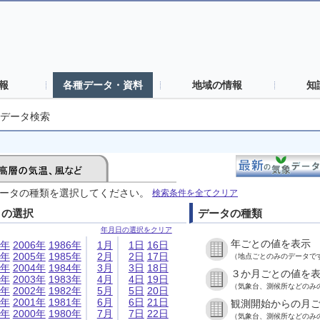
報
各種データ・資料
地域の情報
知
データ検索
ータの種類を選択してください。
検索条件を全てクリア
日の選択
データの種類
年月日の選択をクリア
年ごとの値を表示
6年
2006年
1986年
1月
1日
16日
5年
2005年
1985年
2月
2日
17日
（地点ごとのみのデータで
4年
2004年
1984年
3月
3日
18日
３か月ごとの値を
3年
2003年
1983年
4月
4日
19日
（気象台、測候所などのみ
2年
2002年
1982年
5月
5日
20日
1年
2001年
1981年
6月
6日
21日
観測開始からの月
0年
2000年
1980年
7月
7日
22日
（気象台、測候所などのみ