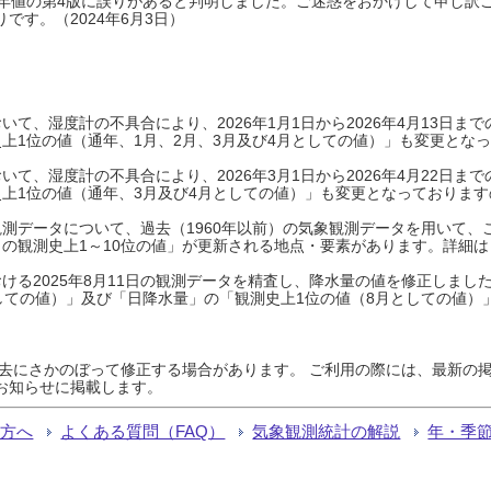
0年平年値の第4版に誤りがあると判明しました。ご迷惑をおかけして申し訳
です。（2024年6月3日）
て、湿度計の不具合により、2026年1月1日から2026年4月13日
上1位の値（通年、1月、2月、3月及び4月としての値）」も変更とな
て、湿度計の不具合により、2026年3月1日から2026年4月22日
上1位の値（通年、3月及び4月としての値）」も変更となっておりますので
測データについて、過去（1960年以前）の気象観測データを用いて、
の観測史上1～10位の値」が更新される地点・要素があります。詳細は
ける2025年8月11日の観測データを精査し、降水量の値を修正しまし
しての値）」及び「日降水量」の「観測史上1位の値（8月としての値）
過去にさかのぼって修正する場合があります。 ご利用の際には、最新の掲
お知らせに掲載します。
る方へ
よくある質問（FAQ）
気象観測統計の解説
年・季