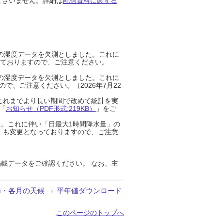
ございません。詳細は
配信資料に関する
までの湿度データを欠測としました。これに
っておりますので、ご注意ください。
までの湿度データを欠測としました。これに
、ご注意ください。（2026年7月22
これまでより長い期間で改めて統計を実
「
お知らせ（PDF形式:219KB）
」をご
た。これに伴い「日最大1時間降水量」の
」も変更となっておりますので、ご注意
載データをご確認ください。 なお、主
節・各月の天候
平年値ダウンロード
このページのトップへ