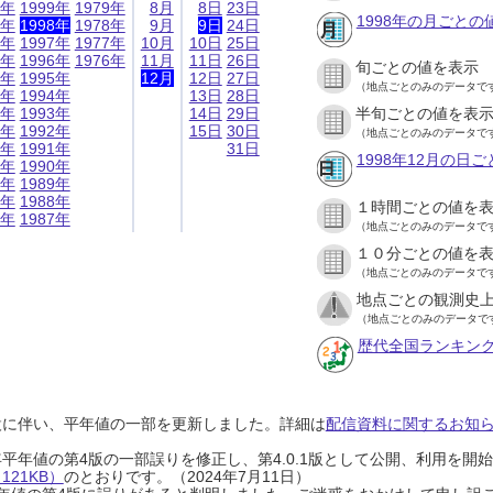
9年
1999年
1979年
8月
8日
23日
1998年の月ごとの
8年
1998年
1978年
9月
9日
24日
7年
1997年
1977年
10月
10日
25日
6年
1996年
1976年
11月
11日
26日
旬ごとの値を表示
5年
1995年
12月
12日
27日
（地点ごとのみのデータで
4年
1994年
13日
28日
3年
1993年
14日
29日
半旬ごとの値を表
2年
1992年
15日
30日
（地点ごとのみのデータで
1年
1991年
31日
1998年12月の日
0年
1990年
9年
1989年
8年
1988年
１時間ごとの値を
7年
1987年
（地点ごとのみのデータで
１０分ごとの値を
（地点ごとのみのデータで
地点ごとの観測史上
（地点ごとのみのデータで
歴代全国ランキン
設に伴い、平年値の一部を更新しました。詳細は
配信資料に関するお知らせ
0年平年値の第4版の一部誤りを修正し、第4.0.1版として公開、利用を
21KB）
のとおりです。（2024年7月11日）