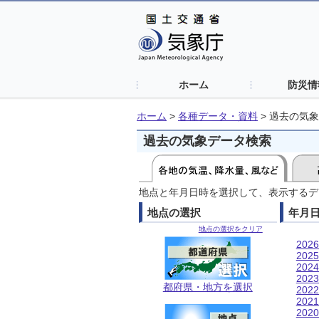
ホーム
防災情
ホーム
>
各種データ・資料
>
過去の気象
過去の気象データ検索
地点と年月日時を選択して、表示するデ
地点の選択
年月
地点の選択をクリア
202
202
202
202
都府県・地方を選択
202
202
202