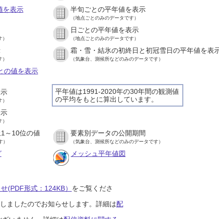
値を表示
半旬ごとの平年値を表示
（地点ごとのみのデータです）
日ごとの平年値を表示
す）
（地点ごとのみのデータです）
示
霜・雪・結氷の初終日と初冠雪日の平年値を表
す）
（気象台、測候所などのみのデータです）
ごとの値を表示
平年値は1991-2020年の30年間の観測値
表示
の平均をもとに算出しています。
す）
表示
す）
1～10位の値
要素別データの公開期間
す）
（気象台、測候所などのみのデータです）
グ
メッシュ平年値図
(PDF形式：124KB）
をご覧くださ
開始しましたのでお知らせします。詳細は
配