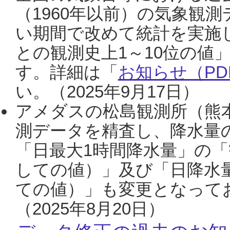
（1960年以前）の気象観
い期間で改めて統計を実施
との観測史上1～10位の値
す。詳細は「
お知らせ（PDF
い。（2025年9月17日）
アメダスの松島観測所（熊本
測データを精査し、降水量
「日最大1時間降水量」の「
しての値）」及び「日降水
ての値）」も変更となって
（2025年8月20日）