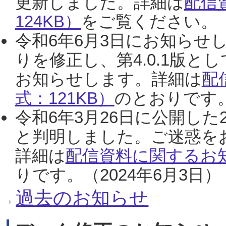
更新しました。詳細は
配信
124KB）
をご覧ください。（2
令和6年6月3日にお知らせし
りを修正し、第4.0.1版
お知らせします。詳細は
配
式：121KB）
のとおりです。
令和6年3月26日に公開した
と判明しました。ご迷惑を
詳細は
配信資料に関するお知
りです。（2024年6月3日）
過去のお知らせ