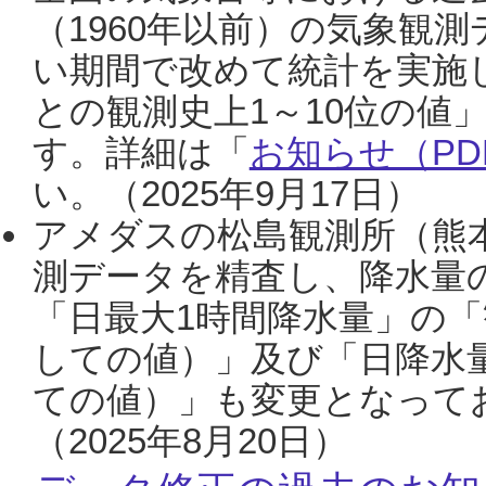
（1960年以前）の気象観
い期間で改めて統計を実施
との観測史上1～10位の値
す。詳細は「
お知らせ（PDF
い。（2025年9月17日）
アメダスの松島観測所（熊本
測データを精査し、降水量
「日最大1時間降水量」の「
しての値）」及び「日降水
ての値）」も変更となって
（2025年8月20日）