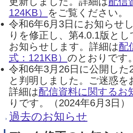
更新しました。詳細は
配信
124KB）
をご覧ください。（2
令和6年6月3日にお知らせし
りを修正し、第4.0.1版
お知らせします。詳細は
配
式：121KB）
のとおりです。
令和6年3月26日に公開した
と判明しました。ご迷惑を
詳細は
配信資料に関するお知
りです。（2024年6月3日）
過去のお知らせ