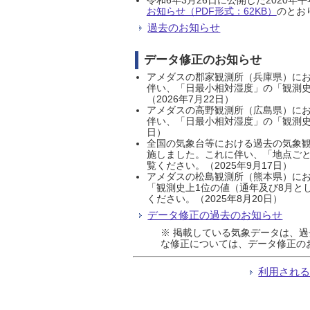
お知らせ（PDF形式：62KB）
のとおり
過去のお知らせ
データ修正のお知らせ
アメダスの郡家観測所（兵庫県）におい
伴い、「日最小相対湿度」の「観測史
（2026年7月22日）
アメダスの高野観測所（広島県）におい
伴い、「日最小相対湿度」の「観測史
日）
全国の気象台等における過去の気象観
施しました。これに伴い、「地点ごと
覧ください。（2025年9月17日）
アメダスの松島観測所（熊本県）にお
「観測史上1位の値（通年及び8月と
ください。（2025年8月20日）
データ修正の過去のお知らせ
※ 掲載している気象データは、
な修正については、データ修正の
利用され