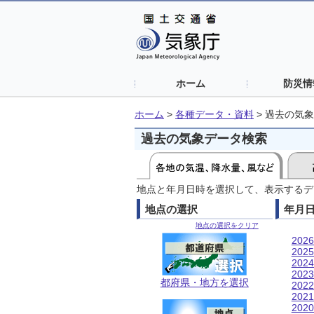
ホーム
防災情
ホーム
>
各種データ・資料
>
過去の気象
過去の気象データ検索
地点と年月日時を選択して、表示するデ
地点の選択
年月
地点の選択をクリア
202
202
202
202
都府県・地方を選択
202
202
202