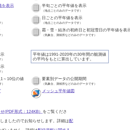
値を表示
半旬ごとの平年値を表示
（地点ごとのみのデータです）
日ごとの平年値を表示
す）
（地点ごとのみのデータです）
示
霜・雪・結氷の初終日と初冠雪日の平年値を表
す）
（気象台、測候所などのみのデータです）
表示
平年値は1991-2020年の30年間の観測値
の平均をもとに算出しています。
す）
表示
す）
1～10位の値
要素別データの公開期間
す）
（気象台、測候所などのみのデータです）
グ
メッシュ平年値図
(PDF形式：124KB）
をご覧くださ
開始しましたのでお知らせします。詳細は
配
ございません。詳細は
配信資料に関する