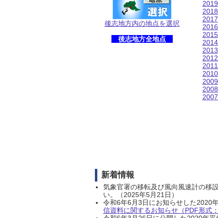
201
201
201
後志地方内の地点を選択
201
201
後志地方全地点
201
201
201
201
201
200
200
200
新着情報
気象官署の移転及び風向風速計の移
い。（2025年5月21日）
令和6年6月3日にお知らせした202
信資料に関するお知らせ（PDF形式：1
令和6年3月26日に公開した202