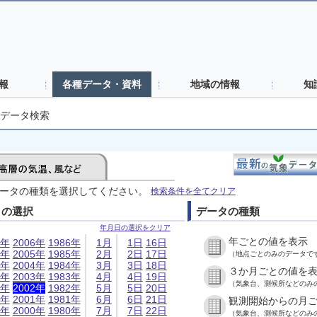
報
各種データ・資料
地域の情報
知
データ検索
ータの種類を選択してください。
検索条件を全てクリア
日の選択
データの種類
年月日の選択をクリア
年ごとの値を表示
6年
2006年
1986年
1月
1日
16日
5年
2005年
1985年
2月
2日
17日
（地点ごとのみのデータで
4年
2004年
1984年
3月
3日
18日
３か月ごとの値を
3年
2003年
1983年
4月
4日
19日
（気象台、測候所などのみ
2年
2002年
1982年
5月
5日
20日
1年
2001年
1981年
6月
6日
21日
観測開始からの月
0年
2000年
1980年
7月
7日
22日
（気象台、測候所などのみ