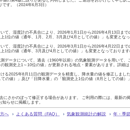
です。（2024年6月3日）
て、湿度計の不具合により、2026年1月1日から2026年4月13日
上1位の値（通年、1月、2月、3月及び4月としての値）」も変更とな
て、湿度計の不具合により、2026年3月1日から2026年4月22日
上1位の値（通年、3月及び4月としての値）」も変更となっておりますので
測データについて、過去（1960年以前）の気象観測データを用いて、
の観測史上1～10位の値」が更新される地点・要素があります。詳細は
ける2025年8月11日の観測データを精査し、降水量の値を修正しまし
しての値）」及び「日降水量」の「観測史上1位の値（8月としての値）
過去にさかのぼって修正する場合があります。 ご利用の際には、最新の掲
お知らせに掲載します。
る方へ
よくある質問（FAQ）
気象観測統計の解説
年・季