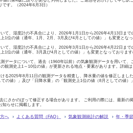
です。（2024年6月3日）
て、湿度計の不具合により、2026年1月1日から2026年4月13日
上1位の値（通年、1月、2月、3月及び4月としての値）」も変更とな
て、湿度計の不具合により、2026年3月1日から2026年4月22日
上1位の値（通年、3月及び4月としての値）」も変更となっておりますので
測データについて、過去（1960年以前）の気象観測データを用いて、
の観測史上1～10位の値」が更新される地点・要素があります。詳細は
ける2025年8月11日の観測データを精査し、降水量の値を修正しまし
しての値）」及び「日降水量」の「観測史上1位の値（8月としての値）
過去にさかのぼって修正する場合があります。 ご利用の際には、最新の掲
お知らせに掲載します。
る方へ
よくある質問（FAQ）
気象観測統計の解説
年・季