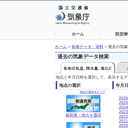
ホーム
防災情
ホーム
>
各種データ・資料
>
過去の気象
過去の気象データ検索
地点と年月日時を選択して、表示するデ
地点の選択
年月
地点の選択をクリア
202
202
202
202
都府県・地方を選択
202
202
202