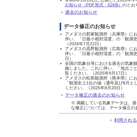
お知らせ（PDF形式：62KB）
のとおり
過去のお知らせ
データ修正のお知らせ
アメダスの郡家観測所（兵庫県）におい
伴い、「日最小相対湿度」の「観測史
（2026年7月22日）
アメダスの高野観測所（広島県）におい
伴い、「日最小相対湿度」の「観測史
日）
全国の気象台等における過去の気象観
施しました。これに伴い、「地点ごと
覧ください。（2025年9月17日）
アメダスの松島観測所（熊本県）にお
「観測史上1位の値（通年及び8月と
ください。（2025年8月20日）
データ修正の過去のお知らせ
※ 掲載している気象データは、
な修正については、データ修正の
利用され