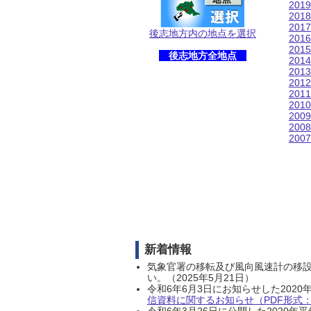
201
201
201
後志地方内の地点を選択
201
201
後志地方全地点
201
201
201
201
201
200
200
200
新着情報
気象官署の移転及び風向風速計の移
い。（2025年5月21日）
令和6年6月3日にお知らせした202
信資料に関するお知らせ（PDF形式：1
令和6年3月26日に公開した202