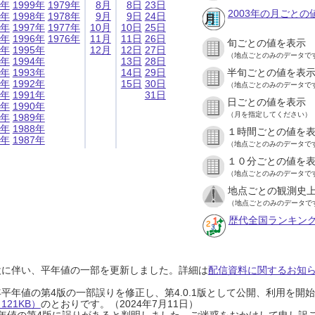
9年
1999年
1979年
8月
8日
23日
2003年の月ごとの
8年
1998年
1978年
9月
9日
24日
7年
1997年
1977年
10月
10日
25日
6年
1996年
1976年
11月
11日
26日
旬ごとの値を表示
5年
1995年
12月
12日
27日
（地点ごとのみのデータで
4年
1994年
13日
28日
3年
1993年
14日
29日
半旬ごとの値を表
2年
1992年
15日
30日
（地点ごとのみのデータで
1年
1991年
31日
日ごとの値を表示
0年
1990年
（月を指定してください）
9年
1989年
8年
1988年
１時間ごとの値を
7年
1987年
（地点ごとのみのデータで
１０分ごとの値を
（地点ごとのみのデータで
地点ごとの観測史上
（地点ごとのみのデータで
歴代全国ランキン
設に伴い、平年値の一部を更新しました。詳細は
配信資料に関するお知らせ
0年平年値の第4版の一部誤りを修正し、第4.0.1版として公開、利用を
21KB）
のとおりです。（2024年7月11日）
0年平年値の第4版に誤りがあると判明しました。ご迷惑をおかけして申し訳