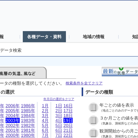
報
各種データ・資料
地域の情報
知
データ検索
ータの種類を選択してください。
検索条件を全てクリア
日の選択
データの種類
年月日の選択をクリア
年ごとの値を表示
6年
2006年
1986年
1月
1日
16日
5年
2005年
1985年
2月
2日
17日
（地点ごとのみのデータで
4年
2004年
1984年
3月
3日
18日
３か月ごとの値を
3年
2003年
1983年
4月
4日
19日
（気象台、測候所などのみ
2年
2002年
1982年
5月
5日
20日
1年
2001年
1981年
6月
6日
21日
観測開始からの月
0年
2000年
1980年
7月
7日
22日
（気象台、測候所などのみ