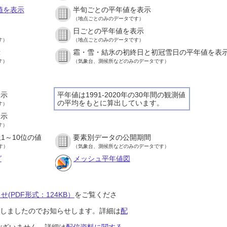
値を表示
半旬ごとの平年値を表示
（地点ごとのみのデータです）
日ごとの平年値を表示
す）
（地点ごとのみのデータです）
示
霜・雪・結氷の初終日と初冠雪日の平年値を表
す）
（気象台、測候所などのみのデータです）
表示
平年値は1991-2020年の30年間の観測値
の平均をもとに算出しています。
す）
表示
す）
1～10位の値
要素別データの公開期間
す）
（気象台、測候所などのみのデータです）
グ
メッシュ平年値図
(PDF形式：124KB）
をご覧くださ
開始しましたのでお知らせします。詳細は
配
ございません。詳細は
配信資料に関する