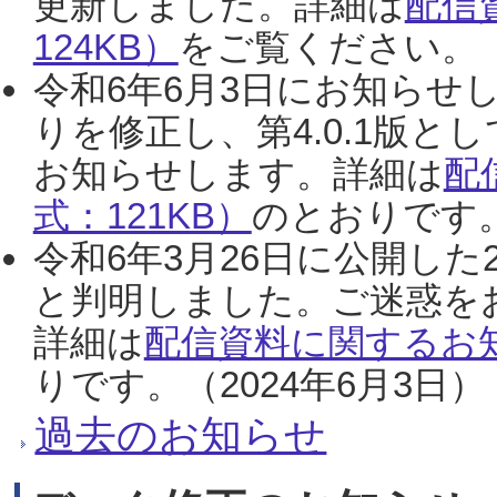
更新しました。詳細は
配信
124KB）
をご覧ください。（2
令和6年6月3日にお知らせし
りを修正し、第4.0.1版
お知らせします。詳細は
配
式：121KB）
のとおりです。
令和6年3月26日に公開した
と判明しました。ご迷惑を
詳細は
配信資料に関するお知
りです。（2024年6月3日）
過去のお知らせ