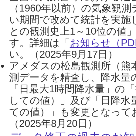
（1960年以前）の気象観
い期間で改めて統計を実施
との観測史上1～10位の値
す。詳細は「
お知らせ（PDF
い。（2025年9月17日）
アメダスの松島観測所（熊本
測データを精査し、降水量
「日最大1時間降水量」の「
しての値）」及び「日降水
ての値）」も変更となって
（2025年8月20日）