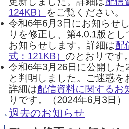
更新しました。詳細は
配信
124KB）
をご覧ください。（2
令和6年6月3日にお知らせし
りを修正し、第4.0.1版
お知らせします。詳細は
配
式：121KB）
のとおりです。
令和6年3月26日に公開した
と判明しました。ご迷惑を
詳細は
配信資料に関するお知
りです。（2024年6月3日）
過去のお知らせ