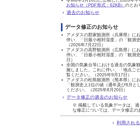
お知らせ（PDF形式：62KB）
のとおり
過去のお知らせ
データ修正のお知らせ
アメダスの郡家観測所（兵庫県）におい
伴い、「日最小相対湿度」の「観測史
（2026年7月22日）
アメダスの高野観測所（広島県）におい
伴い、「日最小相対湿度」の「観測史
日）
全国の気象台等における過去の気象観
施しました。これに伴い、「地点ごと
覧ください。（2025年9月17日）
アメダスの松島観測所（熊本県）にお
「観測史上1位の値（通年及び8月と
ください。（2025年8月20日）
データ修正の過去のお知らせ
※ 掲載している気象データは、
な修正については、データ修正の
利用され