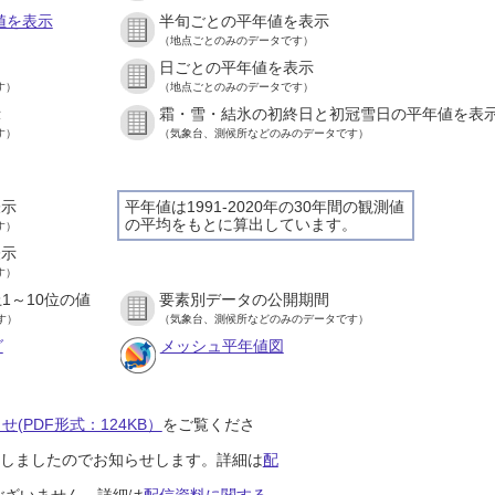
値を表示
半旬ごとの平年値を表示
（地点ごとのみのデータです）
日ごとの平年値を表示
す）
（地点ごとのみのデータです）
示
霜・雪・結氷の初終日と初冠雪日の平年値を表
す）
（気象台、測候所などのみのデータです）
表示
平年値は1991-2020年の30年間の観測値
の平均をもとに算出しています。
す）
表示
す）
1～10位の値
要素別データの公開期間
す）
（気象台、測候所などのみのデータです）
グ
メッシュ平年値図
(PDF形式：124KB）
をご覧くださ
開始しましたのでお知らせします。詳細は
配
ございません。詳細は
配信資料に関する