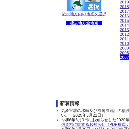
201
201
201
後志地方内の地点を選択
201
201
後志地方全地点
201
201
201
201
201
200
200
200
新着情報
気象官署の移転及び風向風速計の移
い。（2025年5月21日）
令和6年6月3日にお知らせした202
信資料に関するお知らせ（PDF形式：1
令和6年3月26日に公開した202