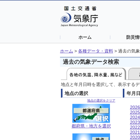
ホーム
防災情
ホーム
>
各種データ・資料
>
過去の気象
過去の気象データ検索
地点と年月日時を選択して、表示するデ
地点の選択
年月
地点の選択をクリア
202
202
202
202
都府県・地方を選択
202
202
202