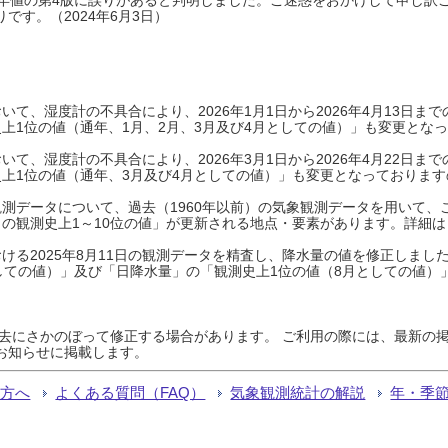
です。（2024年6月3日）
て、湿度計の不具合により、2026年1月1日から2026年4月13日
上1位の値（通年、1月、2月、3月及び4月としての値）」も変更とな
て、湿度計の不具合により、2026年3月1日から2026年4月22日
上1位の値（通年、3月及び4月としての値）」も変更となっておりますので
測データについて、過去（1960年以前）の気象観測データを用いて、
の観測史上1～10位の値」が更新される地点・要素があります。詳細は
ける2025年8月11日の観測データを精査し、降水量の値を修正しまし
しての値）」及び「日降水量」の「観測史上1位の値（8月としての値）
過去にさかのぼって修正する場合があります。 ご利用の際には、最新の掲
お知らせに掲載します。
る方へ
よくある質問（FAQ）
気象観測統計の解説
年・季