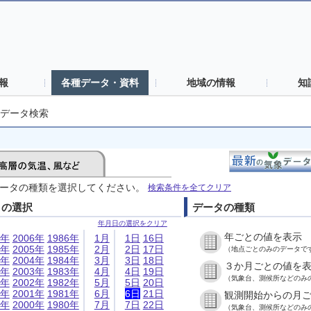
報
各種データ・資料
地域の情報
知
データ検索
ータの種類を選択してください。
検索条件を全てクリア
日の選択
データの種類
年月日の選択をクリア
年ごとの値を表示
6年
2006年
1986年
1月
1日
16日
5年
2005年
1985年
2月
2日
17日
（地点ごとのみのデータで
4年
2004年
1984年
3月
3日
18日
３か月ごとの値を
3年
2003年
1983年
4月
4日
19日
（気象台、測候所などのみ
2年
2002年
1982年
5月
5日
20日
1年
2001年
1981年
6月
6日
21日
観測開始からの月
0年
2000年
1980年
7月
7日
22日
（気象台、測候所などのみ