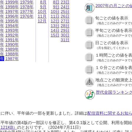
9年
1999年
1979年
8月
8日
23日
2007年の月ごとの
8年
1998年
1978年
9月
9日
24日
7年
1997年
1977年
10月
10日
25日
6年
1996年
1976年
11月
11日
26日
旬ごとの値を表示
5年
1995年
12月
12日
27日
（地点ごとのみのデータで
4年
1994年
13日
28日
3年
1993年
14日
29日
半旬ごとの値を表
2年
1992年
15日
30日
（地点ごとのみのデータで
1年
1991年
31日
日ごとの値を表示
0年
1990年
（月を指定してください）
9年
1989年
8年
1988年
１時間ごとの値を
7年
1987年
（地点ごとのみのデータで
１０分ごとの値を
（地点ごとのみのデータで
地点ごとの観測史上
（地点ごとのみのデータで
歴代全国ランキン
設に伴い、平年値の一部を更新しました。詳細は
配信資料に関するお知らせ
0年平年値の第4版の一部誤りを修正し、第4.0.1版として公開、利用を
21KB）
のとおりです。（2024年7月11日）
0年平年値の第4版に誤りがあると判明しました。ご迷惑をおかけして申し訳