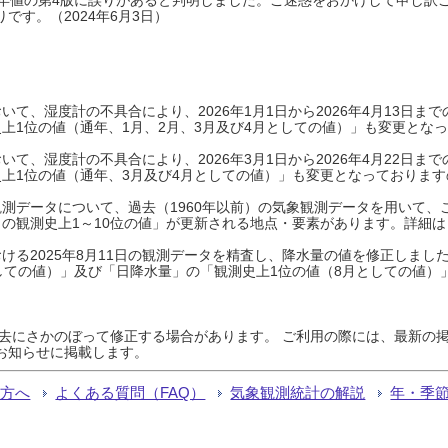
です。（2024年6月3日）
て、湿度計の不具合により、2026年1月1日から2026年4月13日
上1位の値（通年、1月、2月、3月及び4月としての値）」も変更とな
て、湿度計の不具合により、2026年3月1日から2026年4月22日
上1位の値（通年、3月及び4月としての値）」も変更となっておりますので
測データについて、過去（1960年以前）の気象観測データを用いて、
の観測史上1～10位の値」が更新される地点・要素があります。詳細は
ける2025年8月11日の観測データを精査し、降水量の値を修正しまし
しての値）」及び「日降水量」の「観測史上1位の値（8月としての値）
過去にさかのぼって修正する場合があります。 ご利用の際には、最新の掲
お知らせに掲載します。
る方へ
よくある質問（FAQ）
気象観測統計の解説
年・季