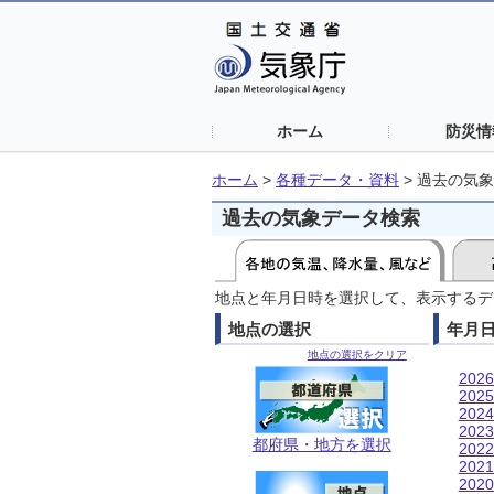
ホーム
防災情
ホーム
>
各種データ・資料
>
過去の気象
過去の気象データ検索
地点と年月日時を選択して、表示するデ
地点の選択
年月
地点の選択をクリア
202
202
202
202
都府県・地方を選択
202
202
202