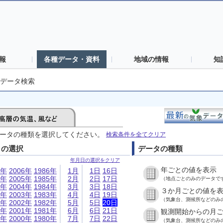
報
各種データ・資料
地域の情報
知
データ検索
ータの種類を選択してください。
検索条件を全てクリア
日の選択
データの種類
年月日の選択をクリア
年ごとの値を表示
6年
2006年
1986年
1月
1日
16日
5年
2005年
1985年
2月
2日
17日
（地点ごとのみのデータで
4年
2004年
1984年
3月
3日
18日
３か月ごとの値を
3年
2003年
1983年
4月
4日
19日
（気象台、測候所などのみ
2年
2002年
1982年
5月
5日
20日
1年
2001年
1981年
6月
6日
21日
観測開始からの月
0年
2000年
1980年
7月
7日
22日
（気象台、測候所などのみ