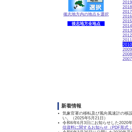
201
201
201
後志地方内の地点を選択
201
201
後志地方全地点
201
201
201
201
201
200
200
200
新着情報
気象官署の移転及び風向風速計の移
い。（2025年5月21日）
令和6年6月3日にお知らせした202
信資料に関するお知らせ（PDF形式：1
令和6年3月26日に公開した202