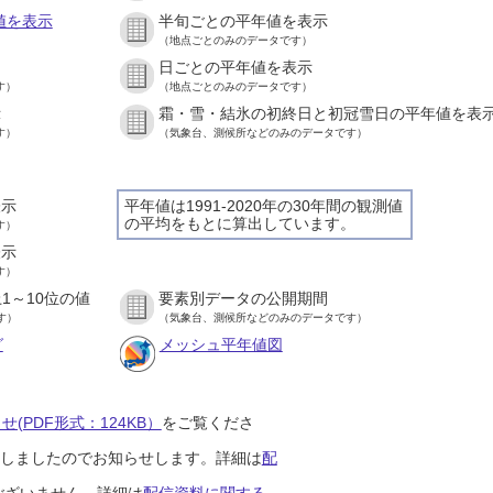
値を表示
半旬ごとの平年値を表示
（地点ごとのみのデータです）
日ごとの平年値を表示
す）
（地点ごとのみのデータです）
示
霜・雪・結氷の初終日と初冠雪日の平年値を表
す）
（気象台、測候所などのみのデータです）
表示
平年値は1991-2020年の30年間の観測値
の平均をもとに算出しています。
す）
表示
す）
1～10位の値
要素別データの公開期間
す）
（気象台、測候所などのみのデータです）
グ
メッシュ平年値図
(PDF形式：124KB）
をご覧くださ
開始しましたのでお知らせします。詳細は
配
ございません。詳細は
配信資料に関する