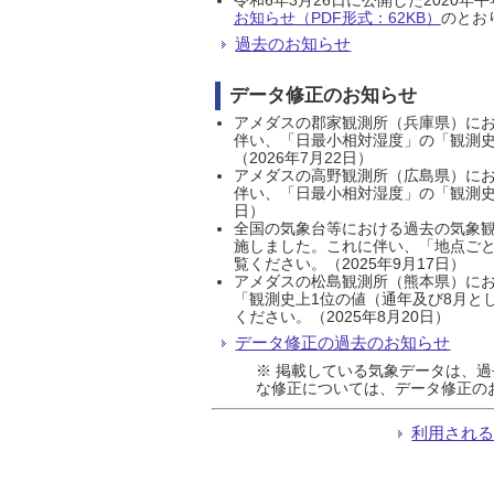
お知らせ（PDF形式：62KB）
のとおり
過去のお知らせ
データ修正のお知らせ
アメダスの郡家観測所（兵庫県）におい
伴い、「日最小相対湿度」の「観測史
（2026年7月22日）
アメダスの高野観測所（広島県）におい
伴い、「日最小相対湿度」の「観測史
日）
全国の気象台等における過去の気象観
施しました。これに伴い、「地点ごと
覧ください。（2025年9月17日）
アメダスの松島観測所（熊本県）にお
「観測史上1位の値（通年及び8月と
ください。（2025年8月20日）
データ修正の過去のお知らせ
※ 掲載している気象データは、
な修正については、データ修正の
利用され