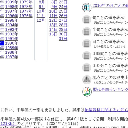
9年
1999年
1979年
8月
8日
23日
2010年の月ごとの
8年
1998年
1978年
9月
9日
24日
7年
1997年
1977年
10月
10日
25日
6年
1996年
1976年
11月
11日
26日
旬ごとの値を表示
5年
1995年
12月
12日
27日
（地点ごとのみのデータで
4年
1994年
13日
28日
3年
1993年
14日
29日
半旬ごとの値を表
2年
1992年
15日
30日
（地点ごとのみのデータで
1年
1991年
31日
日ごとの値を表示
0年
1990年
（月を指定してください）
9年
1989年
8年
1988年
１時間ごとの値を
7年
1987年
（地点ごとのみのデータで
１０分ごとの値を
（地点ごとのみのデータで
地点ごとの観測史上
（地点ごとのみのデータで
歴代全国ランキン
設に伴い、平年値の一部を更新しました。詳細は
配信資料に関するお知らせ
0年平年値の第4版の一部誤りを修正し、第4.0.1版として公開、利用を
21KB）
のとおりです。（2024年7月11日）
0年平年値の第4版に誤りがあると判明しました。ご迷惑をおかけして申し訳