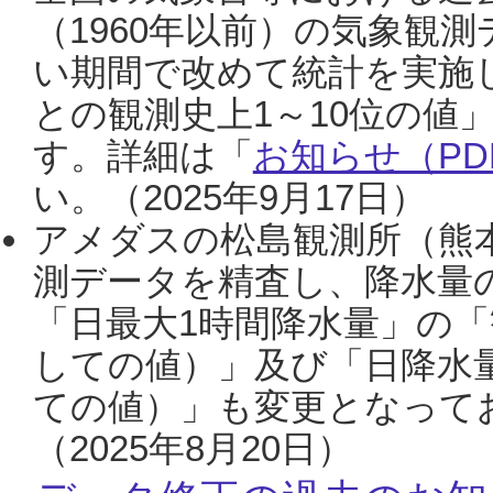
（1960年以前）の気象観
い期間で改めて統計を実施
との観測史上1～10位の値
す。詳細は「
お知らせ（PDF
い。（2025年9月17日）
アメダスの松島観測所（熊本
測データを精査し、降水量
「日最大1時間降水量」の「
しての値）」及び「日降水
ての値）」も変更となって
（2025年8月20日）