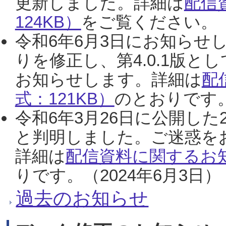
更新しました。詳細は
配信
124KB）
をご覧ください。（2
令和6年6月3日にお知らせし
りを修正し、第4.0.1版
お知らせします。詳細は
配
式：121KB）
のとおりです。
令和6年3月26日に公開した
と判明しました。ご迷惑を
詳細は
配信資料に関するお知
りです。（2024年6月3日）
過去のお知らせ