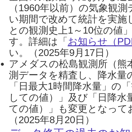
（1960年以前）の気象観
い期間で改めて統計を実施
との観測史上1～10位の値
す。詳細は「
お知らせ（PDF
い。（2025年9月17日）
アメダスの松島観測所（熊本
測データを精査し、降水量
「日最大1時間降水量」の「
しての値）」及び「日降水
ての値）」も変更となって
（2025年8月20日）