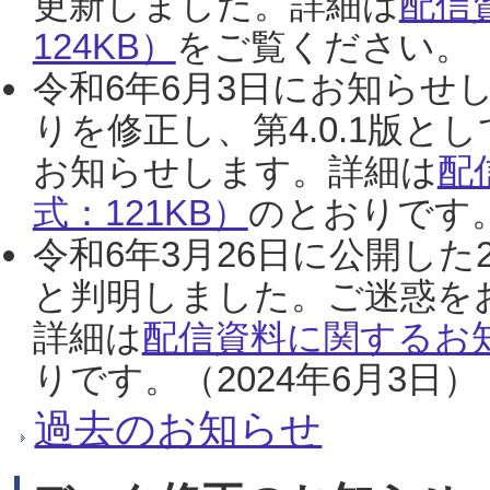
更新しました。詳細は
配信
124KB）
をご覧ください。（2
令和6年6月3日にお知らせし
りを修正し、第4.0.1版
お知らせします。詳細は
配
式：121KB）
のとおりです。
令和6年3月26日に公開した
と判明しました。ご迷惑を
詳細は
配信資料に関するお知
りです。（2024年6月3日）
過去のお知らせ