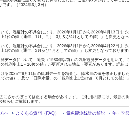
です。（2024年6月3日）
て、湿度計の不具合により、2026年1月1日から2026年4月13日
上1位の値（通年、1月、2月、3月及び4月としての値）」も変更とな
て、湿度計の不具合により、2026年3月1日から2026年4月22日
上1位の値（通年、3月及び4月としての値）」も変更となっておりますので
測データについて、過去（1960年以前）の気象観測データを用いて、
の観測史上1～10位の値」が更新される地点・要素があります。詳細は
ける2025年8月11日の観測データを精査し、降水量の値を修正しまし
しての値）」及び「日降水量」の「観測史上1位の値（8月としての値）
過去にさかのぼって修正する場合があります。 ご利用の際には、最新の掲
お知らせに掲載します。
る方へ
よくある質問（FAQ）
気象観測統計の解説
年・季