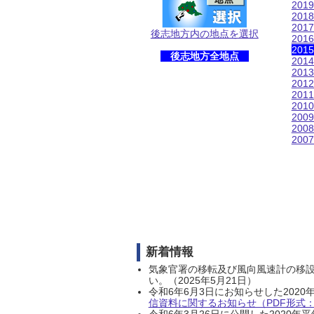
201
201
201
後志地方内の地点を選択
201
201
後志地方全地点
201
201
201
201
201
200
200
200
新着情報
気象官署の移転及び風向風速計の移
い。（2025年5月21日）
令和6年6月3日にお知らせした202
信資料に関するお知らせ（PDF形式：1
令和6年3月26日に公開した202