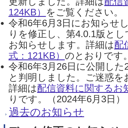
更新しました。詳細は
配信
124KB）
をご覧ください。（2
令和6年6月3日にお知らせし
りを修正し、第4.0.1版
お知らせします。詳細は
配
式：121KB）
のとおりです。
令和6年3月26日に公開した
と判明しました。ご迷惑を
詳細は
配信資料に関するお知
りです。（2024年6月3日）
過去のお知らせ