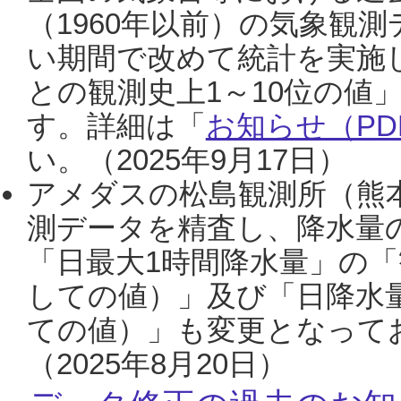
（1960年以前）の気象観
い期間で改めて統計を実施
との観測史上1～10位の値
す。詳細は「
お知らせ（PDF
い。（2025年9月17日）
アメダスの松島観測所（熊本
測データを精査し、降水量
「日最大1時間降水量」の「
しての値）」及び「日降水
ての値）」も変更となって
（2025年8月20日）