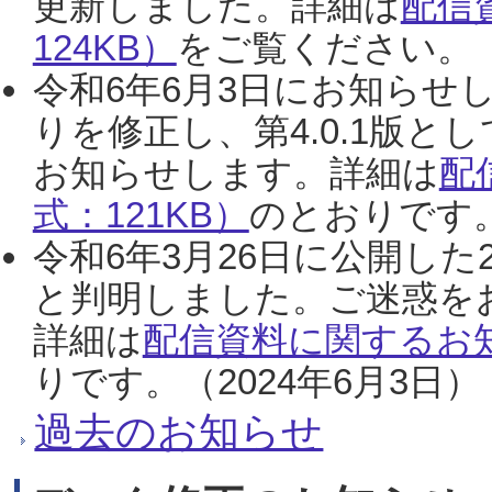
更新しました。詳細は
配信
124KB）
をご覧ください。（2
令和6年6月3日にお知らせし
りを修正し、第4.0.1版
お知らせします。詳細は
配
式：121KB）
のとおりです。
令和6年3月26日に公開した
と判明しました。ご迷惑を
詳細は
配信資料に関するお知
りです。（2024年6月3日）
過去のお知らせ