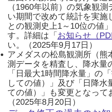
（1960年以前）の気象観
い期間で改めて統計を実施
との観測史上1～10位の値
す。詳細は「
お知らせ（PDF
い。（2025年9月17日）
アメダスの松島観測所（熊本
測データを精査し、降水量
「日最大1時間降水量」の「
しての値）」及び「日降水
ての値）」も変更となって
（2025年8月20日）