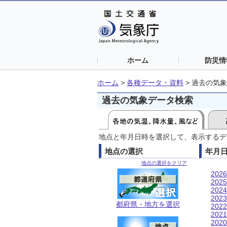
ホーム
防災情
ホーム
>
各種データ・資料
>
過去の気象
過去の気象データ検索
地点と年月日時を選択して、表示するデ
地点の選択
年月
地点の選択をクリア
202
202
202
202
都府県・地方を選択
202
202
202