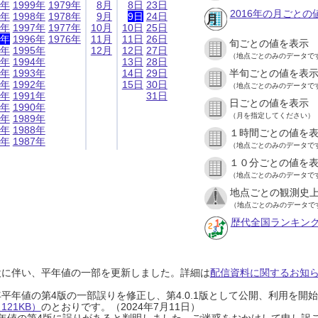
9年
1999年
1979年
8月
8日
23日
2016年の月ごとの
8年
1998年
1978年
9月
9日
24日
7年
1997年
1977年
10月
10日
25日
6年
1996年
1976年
11月
11日
26日
旬ごとの値を表示
5年
1995年
12月
12日
27日
（地点ごとのみのデータで
4年
1994年
13日
28日
3年
1993年
14日
29日
半旬ごとの値を表
2年
1992年
15日
30日
（地点ごとのみのデータで
1年
1991年
31日
日ごとの値を表示
0年
1990年
（月を指定してください）
9年
1989年
8年
1988年
１時間ごとの値を
7年
1987年
（地点ごとのみのデータで
１０分ごとの値を
（地点ごとのみのデータで
地点ごとの観測史上
（地点ごとのみのデータで
歴代全国ランキン
設に伴い、平年値の一部を更新しました。詳細は
配信資料に関するお知らせ
0年平年値の第4版の一部誤りを修正し、第4.0.1版として公開、利用を
21KB）
のとおりです。（2024年7月11日）
0年平年値の第4版に誤りがあると判明しました。ご迷惑をおかけして申し訳