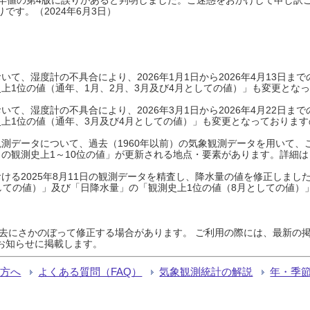
です。（2024年6月3日）
て、湿度計の不具合により、2026年1月1日から2026年4月13日
上1位の値（通年、1月、2月、3月及び4月としての値）」も変更とな
て、湿度計の不具合により、2026年3月1日から2026年4月22日
上1位の値（通年、3月及び4月としての値）」も変更となっておりますので
測データについて、過去（1960年以前）の気象観測データを用いて、
の観測史上1～10位の値」が更新される地点・要素があります。詳細は
ける2025年8月11日の観測データを精査し、降水量の値を修正しまし
しての値）」及び「日降水量」の「観測史上1位の値（8月としての値）
過去にさかのぼって修正する場合があります。 ご利用の際には、最新の掲
お知らせに掲載します。
る方へ
よくある質問（FAQ）
気象観測統計の解説
年・季