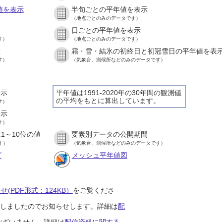
値を表示
半旬ごとの平年値を表示
（地点ごとのみのデータです）
日ごとの平年値を表示
す）
（地点ごとのみのデータです）
示
霜・雪・結氷の初終日と初冠雪日の平年値を表
す）
（気象台、測候所などのみのデータです）
表示
平年値は1991-2020年の30年間の観測値
の平均をもとに算出しています。
す）
表示
す）
1～10位の値
要素別データの公開期間
す）
（気象台、測候所などのみのデータです）
グ
メッシュ平年値図
(PDF形式：124KB）
をご覧くださ
開始しましたのでお知らせします。詳細は
配
ございません。詳細は
配信資料に関する