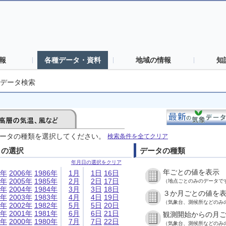
報
各種データ・資料
地域の情報
知
データ検索
ータの種類を選択してください。
検索条件を全てクリア
日の選択
データの種類
年月日の選択をクリア
年ごとの値を表示
6年
2006年
1986年
1月
1日
16日
5年
2005年
1985年
2月
2日
17日
（地点ごとのみのデータで
4年
2004年
1984年
3月
3日
18日
３か月ごとの値を
3年
2003年
1983年
4月
4日
19日
（気象台、測候所などのみ
2年
2002年
1982年
5月
5日
20日
1年
2001年
1981年
6月
6日
21日
観測開始からの月
0年
2000年
1980年
7月
7日
22日
（気象台、測候所などのみ