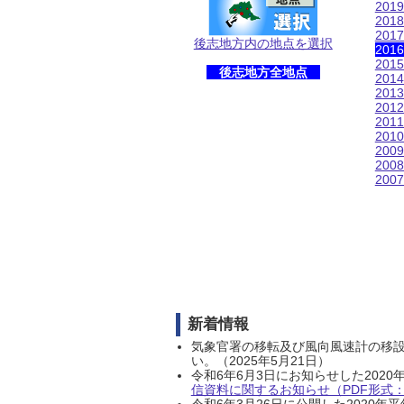
201
201
201
後志地方内の地点を選択
201
201
後志地方全地点
201
201
201
201
201
200
200
200
新着情報
気象官署の移転及び風向風速計の移
い。（2025年5月21日）
令和6年6月3日にお知らせした202
信資料に関するお知らせ（PDF形式：1
令和6年3月26日に公開した202