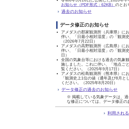
お知らせ（PDF形式：62KB）
のとおり
過去のお知らせ
データ修正のお知らせ
アメダスの郡家観測所（兵庫県）におい
伴い、「日最小相対湿度」の「観測史
（2026年7月22日）
アメダスの高野観測所（広島県）におい
伴い、「日最小相対湿度」の「観測史
日）
全国の気象台等における過去の気象観
施しました。これに伴い、「地点ごと
覧ください。（2025年9月17日）
アメダスの松島観測所（熊本県）にお
「観測史上1位の値（通年及び8月と
ください。（2025年8月20日）
データ修正の過去のお知らせ
※ 掲載している気象データは、
な修正については、データ修正の
利用され