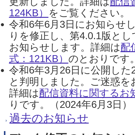
更新しました。詳細は
配信
124KB）
をご覧ください。（2
令和6年6月3日にお知らせし
りを修正し、第4.0.1版
お知らせします。詳細は
配
式：121KB）
のとおりです。
令和6年3月26日に公開した
と判明しました。ご迷惑を
詳細は
配信資料に関するお知
りです。（2024年6月3日）
過去のお知らせ