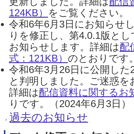
更新しました。詳細は
配信
124KB）
をご覧ください。（2
令和6年6月3日にお知らせし
りを修正し、第4.0.1版
お知らせします。詳細は
配
式：121KB）
のとおりです。
令和6年3月26日に公開した
と判明しました。ご迷惑を
詳細は
配信資料に関するお知
りです。（2024年6月3日）
過去のお知らせ