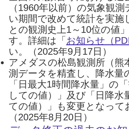
（1960年以前）の気象観
い期間で改めて統計を実施
との観測史上1～10位の値
す。詳細は「
お知らせ（PDF
い。（2025年9月17日）
アメダスの松島観測所（熊本
測データを精査し、降水量
「日最大1時間降水量」の「
しての値）」及び「日降水
ての値）」も変更となって
（2025年8月20日）