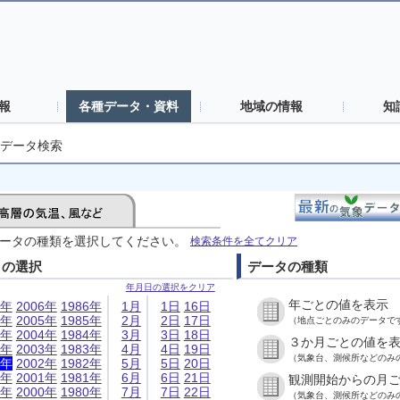
報
各種データ・資料
地域の情報
知
データ検索
ータの種類を選択してください。
検索条件を全てクリア
日の選択
データの種類
年月日の選択をクリア
年ごとの値を表示
6年
2006年
1986年
1月
1日
16日
5年
2005年
1985年
2月
2日
17日
（地点ごとのみのデータで
4年
2004年
1984年
3月
3日
18日
３か月ごとの値を
3年
2003年
1983年
4月
4日
19日
（気象台、測候所などのみ
2年
2002年
1982年
5月
5日
20日
1年
2001年
1981年
6月
6日
21日
観測開始からの月
0年
2000年
1980年
7月
7日
22日
（気象台、測候所などのみ