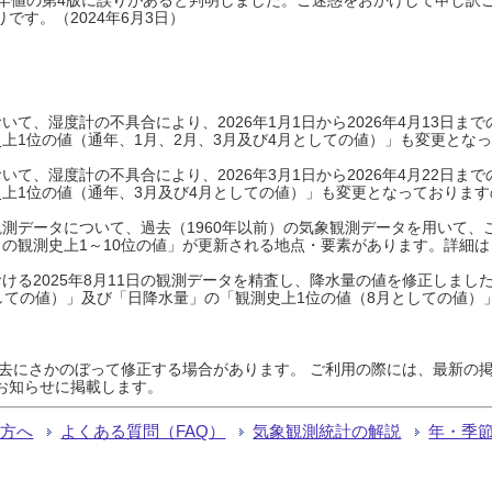
です。（2024年6月3日）
て、湿度計の不具合により、2026年1月1日から2026年4月13日
上1位の値（通年、1月、2月、3月及び4月としての値）」も変更とな
て、湿度計の不具合により、2026年3月1日から2026年4月22日
上1位の値（通年、3月及び4月としての値）」も変更となっておりますので
測データについて、過去（1960年以前）の気象観測データを用いて、
の観測史上1～10位の値」が更新される地点・要素があります。詳細は
ける2025年8月11日の観測データを精査し、降水量の値を修正しまし
しての値）」及び「日降水量」の「観測史上1位の値（8月としての値）
過去にさかのぼって修正する場合があります。 ご利用の際には、最新の掲
お知らせに掲載します。
る方へ
よくある質問（FAQ）
気象観測統計の解説
年・季