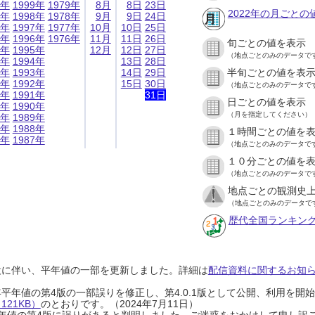
9年
1999年
1979年
8月
8日
23日
2022年の月ごとの
8年
1998年
1978年
9月
9日
24日
7年
1997年
1977年
10月
10日
25日
6年
1996年
1976年
11月
11日
26日
旬ごとの値を表示
5年
1995年
12月
12日
27日
（地点ごとのみのデータで
4年
1994年
13日
28日
3年
1993年
14日
29日
半旬ごとの値を表
2年
1992年
15日
30日
（地点ごとのみのデータで
1年
1991年
31日
日ごとの値を表示
0年
1990年
（月を指定してください）
9年
1989年
8年
1988年
１時間ごとの値を
7年
1987年
（地点ごとのみのデータで
１０分ごとの値を
（地点ごとのみのデータで
地点ごとの観測史上
（地点ごとのみのデータで
歴代全国ランキン
設に伴い、平年値の一部を更新しました。詳細は
配信資料に関するお知らせ
0年平年値の第4版の一部誤りを修正し、第4.0.1版として公開、利用を
21KB）
のとおりです。（2024年7月11日）
0年平年値の第4版に誤りがあると判明しました。ご迷惑をおかけして申し訳