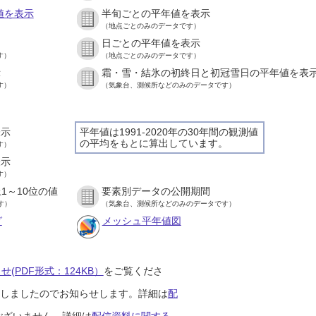
値を表示
半旬ごとの平年値を表示
（地点ごとのみのデータです）
日ごとの平年値を表示
す）
（地点ごとのみのデータです）
示
霜・雪・結氷の初終日と初冠雪日の平年値を表
す）
（気象台、測候所などのみのデータです）
表示
平年値は1991-2020年の30年間の観測値
の平均をもとに算出しています。
す）
表示
す）
1～10位の値
要素別データの公開期間
す）
（気象台、測候所などのみのデータです）
グ
メッシュ平年値図
(PDF形式：124KB）
をご覧くださ
開始しましたのでお知らせします。詳細は
配
ございません。詳細は
配信資料に関する