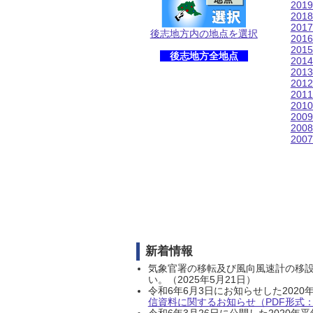
201
201
201
後志地方内の地点を選択
201
201
後志地方全地点
201
201
201
201
201
200
200
200
新着情報
気象官署の移転及び風向風速計の移
い。（2025年5月21日）
令和6年6月3日にお知らせした202
信資料に関するお知らせ（PDF形式：1
令和6年3月26日に公開した202