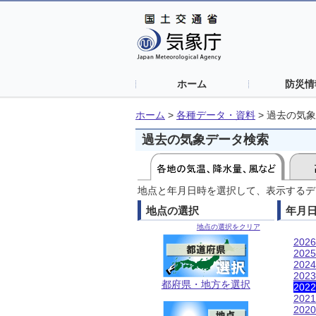
ホーム
防災情
ホーム
>
各種データ・資料
>
過去の気象
過去の気象データ検索
地点と年月日時を選択して、表示するデ
地点の選択
年月
地点の選択をクリア
202
202
202
202
都府県・地方を選択
202
202
202