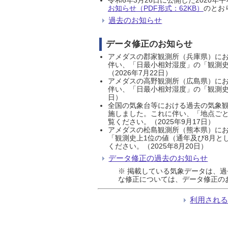
お知らせ（PDF形式：62KB）
のとおり
過去のお知らせ
データ修正のお知らせ
アメダスの郡家観測所（兵庫県）におい
伴い、「日最小相対湿度」の「観測史
（2026年7月22日）
アメダスの高野観測所（広島県）におい
伴い、「日最小相対湿度」の「観測史
日）
全国の気象台等における過去の気象観
施しました。これに伴い、「地点ごと
覧ください。（2025年9月17日）
アメダスの松島観測所（熊本県）にお
「観測史上1位の値（通年及び8月と
ください。（2025年8月20日）
データ修正の過去のお知らせ
※ 掲載している気象データは、
な修正については、データ修正の
利用され