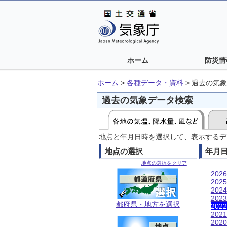
ホーム
防災情
ホーム
>
各種データ・資料
>
過去の気象
過去の気象データ検索
地点と年月日時を選択して、表示するデ
地点の選択
年月
地点の選択をクリア
202
202
202
202
都府県・地方を選択
202
202
202