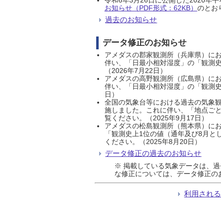
お知らせ（PDF形式：62KB）
のとおり
過去のお知らせ
データ修正のお知らせ
アメダスの郡家観測所（兵庫県）におい
伴い、「日最小相対湿度」の「観測史
（2026年7月22日）
アメダスの高野観測所（広島県）におい
伴い、「日最小相対湿度」の「観測史
日）
全国の気象台等における過去の気象観
施しました。これに伴い、「地点ごと
覧ください。（2025年9月17日）
アメダスの松島観測所（熊本県）にお
「観測史上1位の値（通年及び8月と
ください。（2025年8月20日）
データ修正の過去のお知らせ
※ 掲載している気象データは、
な修正については、データ修正の
利用され