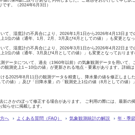
です。（2024年6月3日）
て、湿度計の不具合により、2026年1月1日から2026年4月13日
上1位の値（通年、1月、2月、3月及び4月としての値）」も変更とな
て、湿度計の不具合により、2026年3月1日から2026年4月22日
上1位の値（通年、3月及び4月としての値）」も変更となっておりますので
測データについて、過去（1960年以前）の気象観測データを用いて、
の観測史上1～10位の値」が更新される地点・要素があります。詳細は
ける2025年8月11日の観測データを精査し、降水量の値を修正しまし
しての値）」及び「日降水量」の「観測史上1位の値（8月としての値）
過去にさかのぼって修正する場合があります。 ご利用の際には、最新の掲
お知らせに掲載します。
る方へ
よくある質問（FAQ）
気象観測統計の解説
年・季