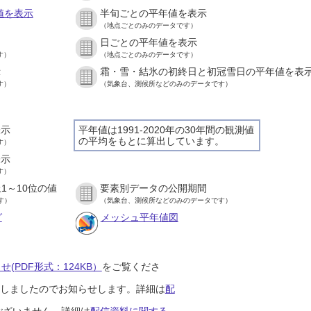
値を表示
半旬ごとの平年値を表示
（地点ごとのみのデータです）
日ごとの平年値を表示
す）
（地点ごとのみのデータです）
示
霜・雪・結氷の初終日と初冠雪日の平年値を表
す）
（気象台、測候所などのみのデータです）
表示
平年値は1991-2020年の30年間の観測値
の平均をもとに算出しています。
す）
表示
す）
1～10位の値
要素別データの公開期間
す）
（気象台、測候所などのみのデータです）
グ
メッシュ平年値図
(PDF形式：124KB）
をご覧くださ
開始しましたのでお知らせします。詳細は
配
ございません。詳細は
配信資料に関する