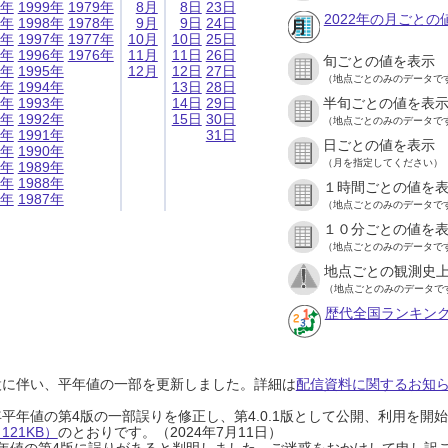
9年
1999年
1979年
8月
8日
23日
2022年の月ごとの
8年
1998年
1978年
9月
9日
24日
7年
1997年
1977年
10月
10日
25日
6年
1996年
1976年
11月
11日
26日
旬ごとの値を表示
5年
1995年
12月
12日
27日
（地点ごとのみのデータで
4年
1994年
13日
28日
3年
1993年
14日
29日
半旬ごとの値を表
2年
1992年
15日
30日
（地点ごとのみのデータで
1年
1991年
31日
日ごとの値を表示
0年
1990年
（月を指定してください）
9年
1989年
8年
1988年
１時間ごとの値を
7年
1987年
（地点ごとのみのデータで
１０分ごとの値を
（地点ごとのみのデータで
地点ごとの観測史上
（地点ごとのみのデータで
歴代全国ランキン
設に伴い、平年値の一部を更新しました。詳細は
配信資料に関するお知らせ
0年平年値の第4版の一部誤りを修正し、第4.0.1版として公開、利用を
21KB）
のとおりです。（2024年7月11日）
0年平年値の第4版に誤りがあると判明しました。ご迷惑をおかけして申し訳