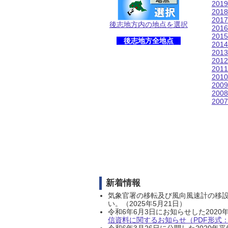
201
201
201
後志地方内の地点を選択
201
201
後志地方全地点
201
201
201
201
201
200
200
200
新着情報
気象官署の移転及び風向風速計の移
い。（2025年5月21日）
令和6年6月3日にお知らせした202
信資料に関するお知らせ（PDF形式：1
令和6年3月26日に公開した202