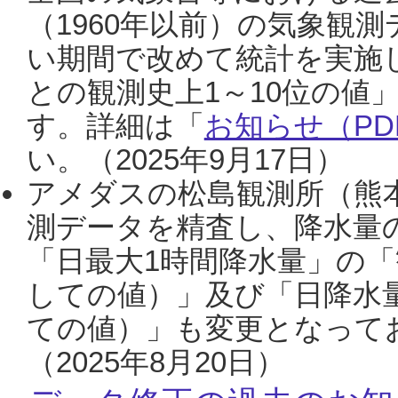
（1960年以前）の気象観
い期間で改めて統計を実施
との観測史上1～10位の値
す。詳細は「
お知らせ（PDF
い。（2025年9月17日）
アメダスの松島観測所（熊本
測データを精査し、降水量
「日最大1時間降水量」の「
しての値）」及び「日降水
ての値）」も変更となって
（2025年8月20日）