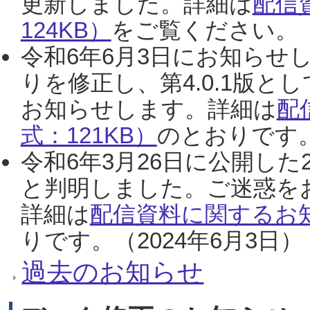
更新しました。詳細は
配信
124KB）
をご覧ください。（2
令和6年6月3日にお知らせし
りを修正し、第4.0.1版
お知らせします。詳細は
配
式：121KB）
のとおりです。
令和6年3月26日に公開した
と判明しました。ご迷惑を
詳細は
配信資料に関するお知
りです。（2024年6月3日）
過去のお知らせ