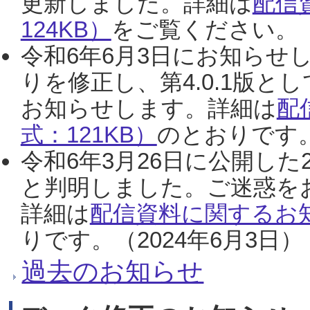
更新しました。詳細は
配信
124KB）
をご覧ください。（2
令和6年6月3日にお知らせし
りを修正し、第4.0.1版
お知らせします。詳細は
配
式：121KB）
のとおりです。
令和6年3月26日に公開した
と判明しました。ご迷惑を
詳細は
配信資料に関するお知
りです。（2024年6月3日）
過去のお知らせ