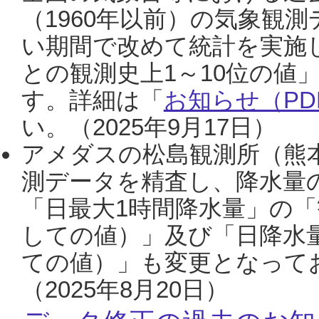
（1960年以前）の気象観
い期間で改めて統計を実施
との観測史上1～10位の値
す。詳細は「
お知らせ（PDF
い。（2025年9月17日）
アメダスの松島観測所（熊本
測データを精査し、降水量
「日最大1時間降水量」の「
しての値）」及び「日降水
ての値）」も変更となって
（2025年8月20日）