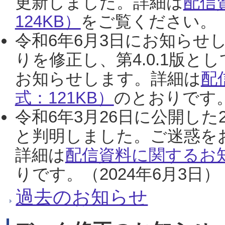
更新しました。詳細は
配信
124KB）
をご覧ください。（2
令和6年6月3日にお知らせし
りを修正し、第4.0.1版
お知らせします。詳細は
配
式：121KB）
のとおりです。
令和6年3月26日に公開した
と判明しました。ご迷惑を
詳細は
配信資料に関するお知
りです。（2024年6月3日）
過去のお知らせ