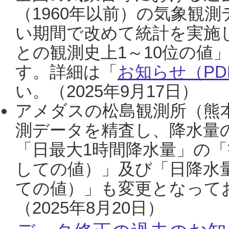
（1960年以前）の気象観
い期間で改めて統計を実施
との観測史上1～10位の値
す。詳細は「
お知らせ（PDF
い。（2025年9月17日）
アメダスの松島観測所（熊本
測データを精査し、降水量
「日最大1時間降水量」の「
しての値）」及び「日降水
ての値）」も変更となって
（2025年8月20日）