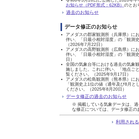
お知らせ（PDF形式：62KB）
のとおり
過去のお知らせ
データ修正のお知らせ
アメダスの郡家観測所（兵庫県）におい
伴い、「日最小相対湿度」の「観測史
（2026年7月22日）
アメダスの高野観測所（広島県）におい
伴い、「日最小相対湿度」の「観測史
日）
全国の気象台等における過去の気象観
施しました。これに伴い、「地点ごと
覧ください。（2025年9月17日）
アメダスの松島観測所（熊本県）にお
「観測史上1位の値（通年及び8月と
ください。（2025年8月20日）
データ修正の過去のお知らせ
※ 掲載している気象データは、
な修正については、データ修正の
利用され