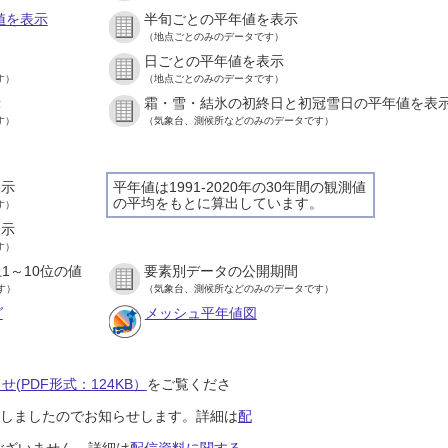
値を表示
半旬ごとの平年値を表示
（地点ごとのみのデータです）
日ごとの平年値を表示
す）
（地点ごとのみのデータです）
示
霜・雪・結氷の初終日と初冠雪日の平年値を表
す）
（気象台、測候所などのみのデータです）
表示
平年値は1991-2020年の30年間の観測値
の平均をもとに算出しています。
す）
表示
す）
1～10位の値
要素別データの公開期間
す）
（気象台、測候所などのみのデータです）
グ
メッシュ平年値図
(PDF形式：124KB）
をご覧くださ
開始しましたのでお知らせします。詳細は
配
ございません。詳細は
配信資料に関する