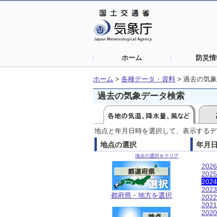
ホーム
防災情
ホーム
>
各種データ・資料
>
過去の気象
過去の気象データ検索
地点と年月日時を選択して、表示するデ
地点の選択
年月
地点の選択をクリア
202
202
202
202
都府県・地方を選択
202
202
202