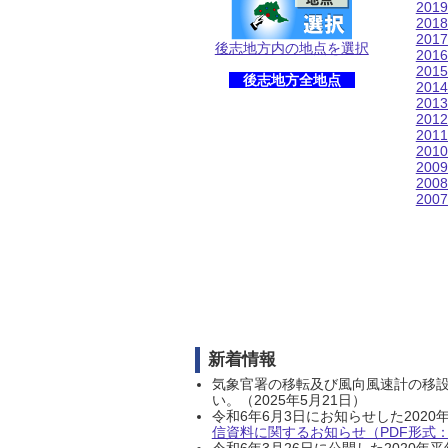
201
201
201
後志地方内の地点を選択
201
201
後志地方全地点
201
201
201
201
201
200
200
200
新着情報
気象官署の移転及び風向風速計の移
い。（2025年5月21日）
令和6年6月3日にお知らせした202
信資料に関するお知らせ（PDF形式：1
令和6年3月26日に公開した202