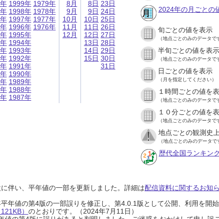
9年
1999年
1979年
8月
8日
23日
2024年の月ごとの
8年
1998年
1978年
9月
9日
24日
7年
1997年
1977年
10月
10日
25日
6年
1996年
1976年
11月
11日
26日
旬ごとの値を表示
5年
1995年
12月
12日
27日
（地点ごとのみのデータで
4年
1994年
13日
28日
3年
1993年
14日
29日
半旬ごとの値を表
2年
1992年
15日
30日
（地点ごとのみのデータで
1年
1991年
31日
日ごとの値を表示
0年
1990年
（月を指定してください）
9年
1989年
8年
1988年
１時間ごとの値を
7年
1987年
（地点ごとのみのデータで
１０分ごとの値を
（地点ごとのみのデータで
地点ごとの観測史上
（地点ごとのみのデータで
歴代全国ランキン
設に伴い、平年値の一部を更新しました。詳細は
配信資料に関するお知らせ
0年平年値の第4版の一部誤りを修正し、第4.0.1版として公開、利用を
21KB）
のとおりです。（2024年7月11日）
0年平年値の第4版に誤りがあると判明しました。ご迷惑をおかけして申し訳