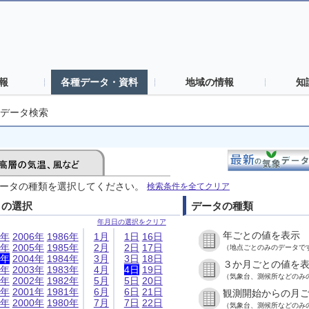
報
各種データ・資料
地域の情報
知
データ検索
ータの種類を選択してください。
検索条件を全てクリア
日の選択
データの種類
年月日の選択をクリア
年ごとの値を表示
6年
2006年
1986年
1月
1日
16日
5年
2005年
1985年
2月
2日
17日
（地点ごとのみのデータで
4年
2004年
1984年
3月
3日
18日
３か月ごとの値を
3年
2003年
1983年
4月
4日
19日
（気象台、測候所などのみ
2年
2002年
1982年
5月
5日
20日
1年
2001年
1981年
6月
6日
21日
観測開始からの月
0年
2000年
1980年
7月
7日
22日
（気象台、測候所などのみ