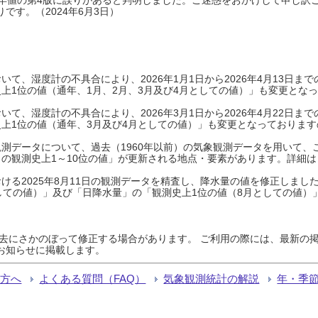
です。（2024年6月3日）
て、湿度計の不具合により、2026年1月1日から2026年4月13日
上1位の値（通年、1月、2月、3月及び4月としての値）」も変更とな
て、湿度計の不具合により、2026年3月1日から2026年4月22日
上1位の値（通年、3月及び4月としての値）」も変更となっておりますので
測データについて、過去（1960年以前）の気象観測データを用いて、
の観測史上1～10位の値」が更新される地点・要素があります。詳細は
ける2025年8月11日の観測データを精査し、降水量の値を修正しまし
しての値）」及び「日降水量」の「観測史上1位の値（8月としての値）
過去にさかのぼって修正する場合があります。 ご利用の際には、最新の掲
お知らせに掲載します。
る方へ
よくある質問（FAQ）
気象観測統計の解説
年・季