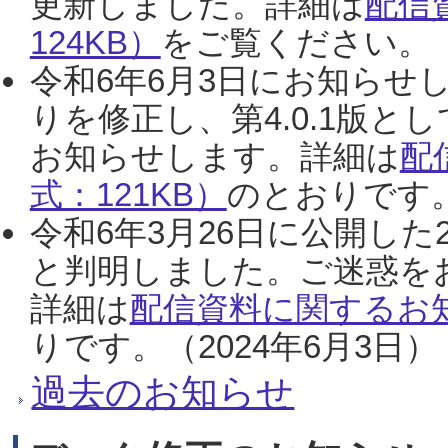
更新しました。詳細は
配信
124KB）
をご覧ください。（2
令和6年6月3日にお知らせし
りを修正し、第4.0.1版
お知らせします。詳細は
配
式：121KB）
のとおりです。
令和6年3月26日に公開した
と判明しました。ご迷惑を
詳細は
配信資料に関するお知
りです。（2024年6月3日）
過去のお知らせ