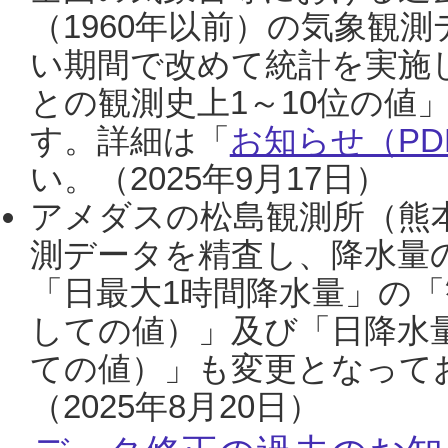
（1960年以前）の気象観
い期間で改めて統計を実施
との観測史上1～10位の値
す。詳細は「
お知らせ（PDF
い。（2025年9月17日）
アメダスの松島観測所（熊本
測データを精査し、降水量
「日最大1時間降水量」の「
しての値）」及び「日降水
ての値）」も変更となって
（2025年8月20日）