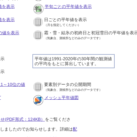
値を表示
半旬ごとの平年値を表示
値を表示
日ごとの平年値を表示
（月を指定してください）
との値を表示
霜・雪・結氷の初終日と初冠雪日の平年値を表
（気象台、測候所などのみのデータです）
表示
平年値は1991-2020年の30年間の観測値
の平均をもとに算出しています。
表示
1～10位の値
要素別データの公開期間
（気象台、測候所などのみのデータです）
グ
メッシュ平年値図
(PDF形式：124KB）
をご覧くださ
開始しましたのでお知らせします。詳細は
配