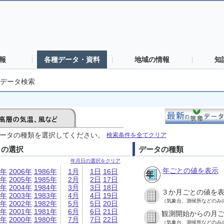
報
各種データ・資料
地域の情報
知
データ検索
ータの種類を選択してください。
検索条件を全てクリア
日の選択
データの種類
年月日の選択をクリア
年ごとの値を表示
6年
2006年
1986年
1月
1日
16日
5年
2005年
1985年
2月
2日
17日
4年
2004年
1984年
3月
3日
18日
３か月ごとの値を
3年
2003年
1983年
4月
4日
19日
（気象台、測候所などのみ
2年
2002年
1982年
5月
5日
20日
1年
2001年
1981年
6月
6日
21日
観測開始からの月
0年
2000年
1980年
7月
7日
22日
（気象台、測候所などのみ