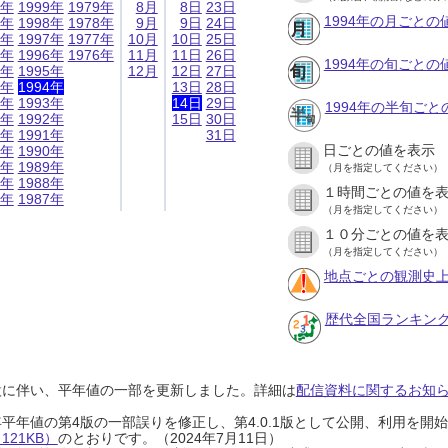
9年
1999年
1979年
8月
8日
23日
1994年の月ごとの
8年
1998年
1978年
9月
9日
24日
7年
1997年
1977年
10月
10日
25日
6年
1996年
1976年
11月
11日
26日
1994年の旬ごとの
5年
1995年
12月
12日
27日
4年
1994年
13日
28日
3年
1993年
14日
29日
1994年の半旬ご
2年
1992年
15日
30日
1年
1991年
31日
日ごとの値を表示
0年
1990年
9年
1989年
（月を指定してください）
8年
1988年
１時間ごとの値を
7年
1987年
（月を指定してください）
１０分ごとの値を
（月を指定してください）
地点ごとの観測史上
歴代全国ランキン
設に伴い、平年値の一部を更新しました。詳細は
配信資料に関するお知らせ
0年平年値の第4版の一部誤りを修正し、第4.0.1版として公開、利用を
21KB）
のとおりです。（2024年7月11日）