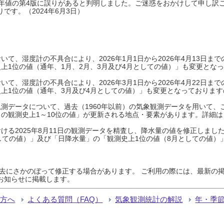
0年平年値の第4版に誤りがあると判明しました。ご迷惑をおかけして申し訳
です。（2024年6月3日）
て、湿度計の不具合により、2026年1月1日から2026年4月13日
上1位の値（通年、1月、2月、3月及び4月としての値）」も変更とな
て、湿度計の不具合により、2026年3月1日から2026年4月22日
上1位の値（通年、3月及び4月としての値）」も変更となっておりますので
測データについて、過去（1960年以前）の気象観測データを用いて、
の観測史上1～10位の値」が更新される地点・要素があります。詳細は
ける2025年8月11日の観測データを精査し、降水量の値を修正しまし
しての値）」及び「日降水量」の「観測史上1位の値（8月としての値）
過去にさかのぼって修正する場合があります。 ご利用の際には、最新の掲
お知らせに掲載します。
る方へ
よくある質問（FAQ）
気象観測統計の解説
年・季