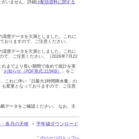
ございません。詳細は
配信資料に関する
までの湿度データを欠測としました。これに
っておりますので、ご注意ください。
までの湿度データを欠測としました。これに
、ご注意ください。（2026年7月22
これまでより長い期間で改めて統計を実
「
お知らせ（PDF形式:219KB）
」をご
た。これに伴い「日最大1時間降水量」の
」も変更となっておりますので、ご注意
載データをご確認ください。 なお、主
節・各月の天候
平年値ダウンロード
このページのトップへ