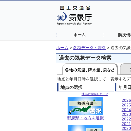
ホーム
防災情
ホーム
>
各種データ・資料
>
過去の気象
過去の気象データ検索
地点と年月日時を選択して、表示するデ
地点の選択
年月
地点の選択をクリア
202
202
202
202
都府県・地方を選択
202
202
202