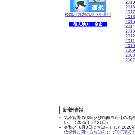
201
201
201
後志地方内の地点を選択
201
201
後志地方 余市
201
201
201
201
201
200
200
200
新着情報
気象官署の移転及び風向風速計の移
い。（2025年5月21日）
令和6年6月3日にお知らせした202
信資料に関するお知らせ（PDF形式：1