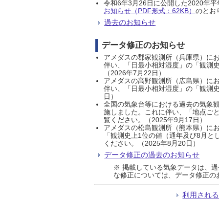
令和6年3月26日に公開した202
お知らせ（PDF形式：62KB）
のとおり
過去のお知らせ
データ修正のお知らせ
アメダスの郡家観測所（兵庫県）におい
伴い、「日最小相対湿度」の「観測史
（2026年7月22日）
アメダスの高野観測所（広島県）におい
伴い、「日最小相対湿度」の「観測史
日）
全国の気象台等における過去の気象観
施しました。これに伴い、「地点ごと
覧ください。（2025年9月17日）
アメダスの松島観測所（熊本県）にお
「観測史上1位の値（通年及び8月と
ください。（2025年8月20日）
データ修正の過去のお知らせ
※ 掲載している気象データは、
な修正については、データ修正の
利用され