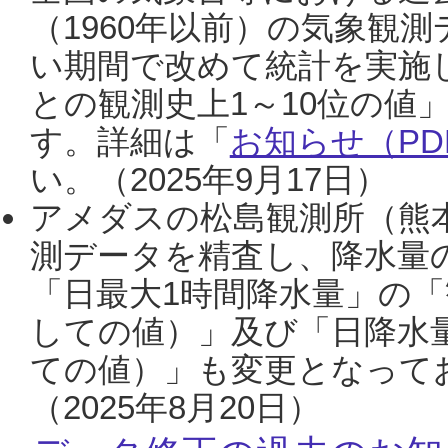
（1960年以前）の気象観
い期間で改めて統計を実施
との観測史上1～10位の値
す。詳細は「
お知らせ（PDF
い。（2025年9月17日）
アメダスの松島観測所（熊本
測データを精査し、降水量
「日最大1時間降水量」の「
しての値）」及び「日降水
ての値）」も変更となって
（2025年8月20日）