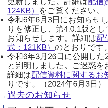
更新しました。詳細は
配信
124KB）
をご覧ください。（2
令和6年6月3日にお知らせし
りを修正し、第4.0.1版
お知らせします。詳細は
配
式：121KB）
のとおりです。
令和6年3月26日に公開した
と判明しました。ご迷惑を
詳細は
配信資料に関するお知
りです。（2024年6月3日）
過去のお知らせ