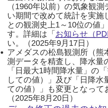
（1960年以前）の気象観
い期間で改めて統計を実施
との観測史上1～10位の値
す。詳細は「
お知らせ（PDF
い。（2025年9月17日）
アメダスの松島観測所（熊本
測データを精査し、降水量
「日最大1時間降水量」の「
しての値）」及び「日降水
ての値）」も変更となって
（2025年8月20日）