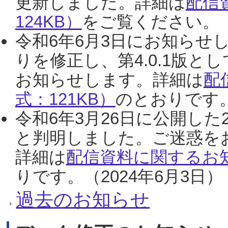
更新しました。詳細は
配信
124KB）
をご覧ください。（2
令和6年6月3日にお知らせし
りを修正し、第4.0.1版
お知らせします。詳細は
配
式：121KB）
のとおりです。
令和6年3月26日に公開した
と判明しました。ご迷惑を
詳細は
配信資料に関するお知
りです。（2024年6月3日）
過去のお知らせ