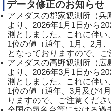
データ修正のお知らせ
アメダスの郡家観測所（兵
より、2026年1月1日から2
測としました。これに伴い
1位の値（通年、1月、2月
となっておりますので、ご注
アメダスの高野観測所（広
より、2026年3月1日から2
測としました。これに伴い
1位の値（通年、3月及び4
りますので、ご注意ください。
全国の気象台等における過