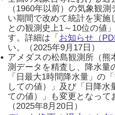
（1960年以前）の気象観
い期間で改めて統計を実施
との観測史上1～10位の値
す。詳細は「
お知らせ（PDF
い。（2025年9月17日）
アメダスの松島観測所（熊本
測データを精査し、降水量
「日最大1時間降水量」の「
しての値）」及び「日降水
ての値）」も変更となって
（2025年8月20日）