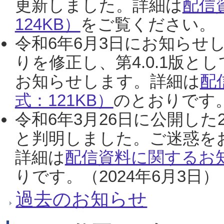
更新しました。詳細は
配信
124KB）
をご覧ください。（2
令和6年6月3日にお知らせし
りを修正し、第4.0.1版
お知らせします。詳細は
配
式：121KB）
のとおりです。
令和6年3月26日に公開した
と判明しました。ご迷惑を
詳細は
配信資料に関するお知
りです。（2024年6月3日）
過去のお知らせ