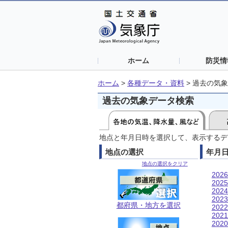
ホーム
防災情
ホーム
>
各種データ・資料
>
過去の気象
過去の気象データ検索
地点と年月日時を選択して、表示するデ
地点の選択
年月
地点の選択をクリア
202
202
202
202
都府県・地方を選択
202
202
202