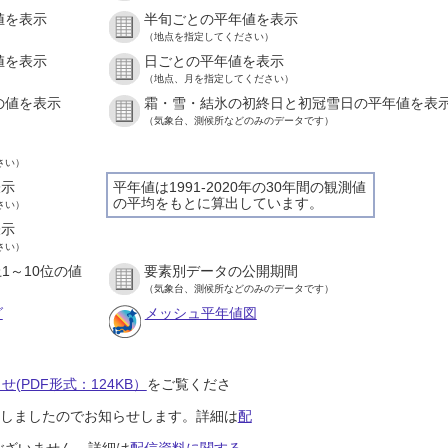
値を表示
半旬ごとの平年値を表示
）
（地点を指定してください）
値を表示
日ごとの平年値を表示
）
（地点、月を指定してください）
の値を表示
霜・雪・結氷の初終日と初冠雪日の平年値を表
）
（気象台、測候所などのみのデータです）
さい）
表示
平年値は1991-2020年の30年間の観測値
の平均をもとに算出しています。
さい）
表示
さい）
1～10位の値
要素別データの公開期間
）
（気象台、測候所などのみのデータです）
グ
メッシュ平年値図
(PDF形式：124KB）
をご覧くださ
開始しましたのでお知らせします。詳細は
配
ございません。詳細は
配信資料に関する