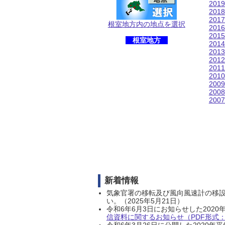
201
201
201
根室地方内の地点を選択
201
201
根室地方
201
201
201
201
201
200
200
200
新着情報
気象官署の移転及び風向風速計の移
い。（2025年5月21日）
令和6年6月3日にお知らせした202
信資料に関するお知らせ（PDF形式：1
令和6年3月26日に公開した202