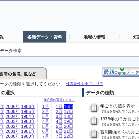
報
各種データ・資料
地域の情報
知
データ検索
ータの種類を選択してください。
検索条件を全てクリア
日の選択
データの種類
年月日の選択をクリア
年ごとの値を表示
6年
2006年
1986年
1月
1日
16日
5年
2005年
1985年
2月
2日
17日
（地点を指定してください
4年
2004年
1984年
3月
3日
18日
1978年の３か月ご
3年
2003年
1983年
4月
4日
19日
（地点を指定してください
2年
2002年
1982年
5月
5日
20日
1年
2001年
1981年
6月
6日
21日
観測開始からの月
0年
2000年
1980年
7月
7日
22日
（地点を指定してください