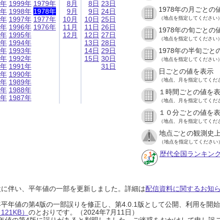
9年
1999年
1979年
8月
8日
23日
1978年の月ごとの
8年
1998年
1978年
9月
9日
24日
7年
1997年
1977年
10月
10日
25日
（地点を指定してください
6年
1996年
1976年
11月
11日
26日
1978年の旬ごとの
5年
1995年
12月
12日
27日
（地点を指定してください
4年
1994年
13日
28日
3年
1993年
14日
29日
1978年の半旬ごと
2年
1992年
15日
30日
（地点を指定してください
1年
1991年
31日
日ごとの値を表示
0年
1990年
（地点、月を指定してくだ
9年
1989年
8年
1988年
１時間ごとの値を
7年
1987年
（地点、月を指定してくだ
１０分ごとの値を
（地点、月を指定してくだ
地点ごとの観測史上
（地点を指定してください
歴代全国ランキン
設に伴い、平年値の一部を更新しました。詳細は
配信資料に関するお知らせ
0年平年値の第4版の一部誤りを修正し、第4.0.1版として公開、利用を
21KB）
のとおりです。（2024年7月11日）
0年平年値の第4版に誤りがあると判明しました。ご迷惑をおかけして申し訳