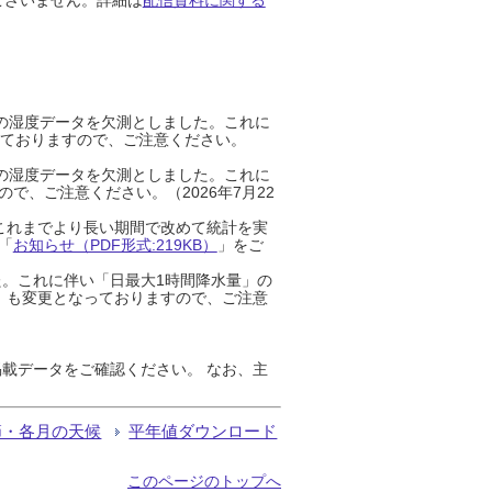
までの湿度データを欠測としました。これに
っておりますので、ご注意ください。
までの湿度データを欠測としました。これに
、ご注意ください。（2026年7月22
これまでより長い期間で改めて統計を実
「
お知らせ（PDF形式:219KB）
」をご
た。これに伴い「日最大1時間降水量」の
」も変更となっておりますので、ご注意
載データをご確認ください。 なお、主
節・各月の天候
平年値ダウンロード
このページのトップへ