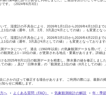
です。（2024年6月3日）
て、湿度計の不具合により、2026年1月1日から2026年4月13日
上1位の値（通年、1月、2月、3月及び4月としての値）」も変更とな
て、湿度計の不具合により、2026年3月1日から2026年4月22日
上1位の値（通年、3月及び4月としての値）」も変更となっておりますので
測データについて、過去（1960年以前）の気象観測データを用いて、
の観測史上1～10位の値」が更新される地点・要素があります。詳細は
ける2025年8月11日の観測データを精査し、降水量の値を修正しまし
しての値）」及び「日降水量」の「観測史上1位の値（8月としての値）
過去にさかのぼって修正する場合があります。 ご利用の際には、最新の掲
お知らせに掲載します。
る方へ
よくある質問（FAQ）
気象観測統計の解説
年・季