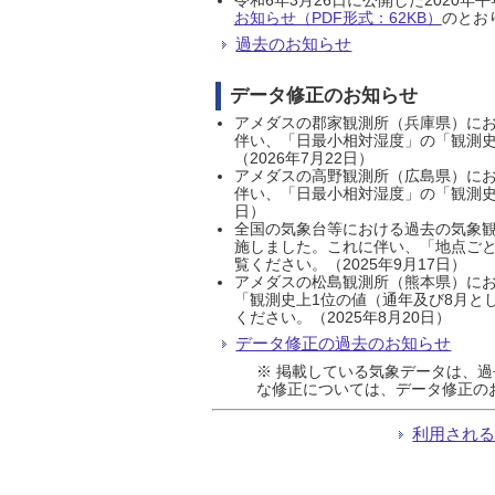
お知らせ（PDF形式：62KB）
のとおり
過去のお知らせ
データ修正のお知らせ
アメダスの郡家観測所（兵庫県）におい
伴い、「日最小相対湿度」の「観測史
（2026年7月22日）
アメダスの高野観測所（広島県）におい
伴い、「日最小相対湿度」の「観測史
日）
全国の気象台等における過去の気象観
施しました。これに伴い、「地点ごと
覧ください。（2025年9月17日）
アメダスの松島観測所（熊本県）にお
「観測史上1位の値（通年及び8月と
ください。（2025年8月20日）
データ修正の過去のお知らせ
※ 掲載している気象データは、
な修正については、データ修正の
利用され