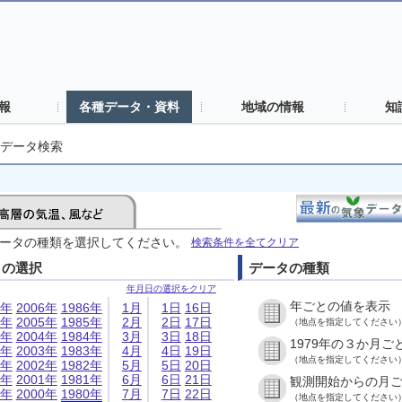
報
各種データ・資料
地域の情報
知
データ検索
ータの種類を選択してください。
検索条件を全てクリア
日の選択
データの種類
年月日の選択をクリア
年ごとの値を表示
6年
2006年
1986年
1月
1日
16日
5年
2005年
1985年
2月
2日
17日
（地点を指定してください
4年
2004年
1984年
3月
3日
18日
1979年の３か月ご
3年
2003年
1983年
4月
4日
19日
（地点を指定してください
2年
2002年
1982年
5月
5日
20日
1年
2001年
1981年
6月
6日
21日
観測開始からの月
0年
2000年
1980年
7月
7日
22日
（地点を指定してください