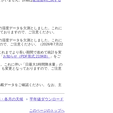
までの湿度データを欠測としました。これに
っておりますので、ご注意ください。
までの湿度データを欠測としました。これに
、ご注意ください。（2026年7月22
これまでより長い期間で改めて統計を実
「
お知らせ（PDF形式:219KB）
」をご
た。これに伴い「日最大1時間降水量」の
」も変更となっておりますので、ご注意
載データをご確認ください。 なお、主
節・各月の天候
平年値ダウンロード
このページのトップへ