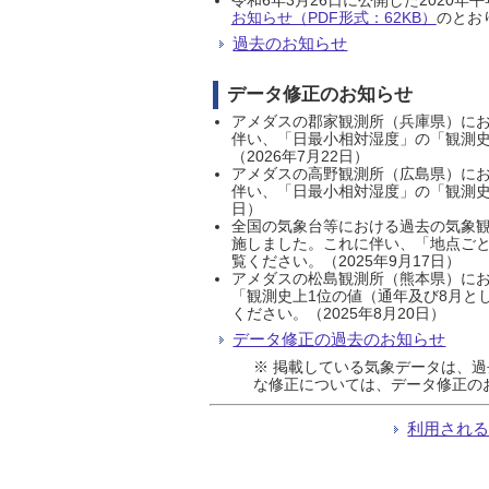
お知らせ（PDF形式：62KB）
のとおり
過去のお知らせ
データ修正のお知らせ
アメダスの郡家観測所（兵庫県）におい
伴い、「日最小相対湿度」の「観測史
（2026年7月22日）
アメダスの高野観測所（広島県）におい
伴い、「日最小相対湿度」の「観測史
日）
全国の気象台等における過去の気象観
施しました。これに伴い、「地点ごと
覧ください。（2025年9月17日）
アメダスの松島観測所（熊本県）にお
「観測史上1位の値（通年及び8月と
ください。（2025年8月20日）
データ修正の過去のお知らせ
※ 掲載している気象データは、
な修正については、データ修正の
利用され