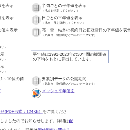
値を表示
半旬ごとの平年値を表示
）
（地点を指定してください）
値を表示
日ごとの平年値を表示
）
（地点、月を指定してください）
の値を表示
霜・雪・結氷の初終日と初冠雪日の平年値を表
）
（気象台、測候所などのみのデータです）
さい）
表示
平年値は1991-2020年の30年間の観測値
の平均をもとに算出しています。
さい）
表示
さい）
1～10位の値
要素別データの公開期間
）
（気象台、測候所などのみのデータです）
グ
メッシュ平年値図
(PDF形式：124KB）
をご覧くださ
開始しましたのでお知らせします。詳細は
配
ございません。詳細は
配信資料に関する