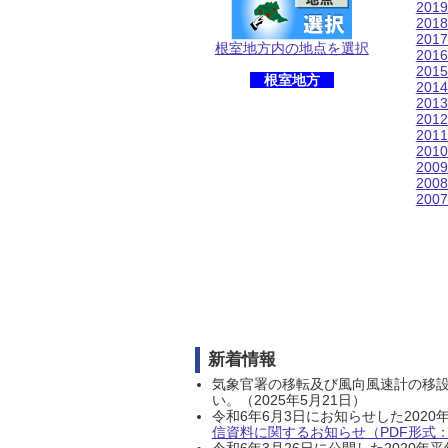
201
201
201
根室地方内の地点を選択
201
201
根室地方
201
201
201
201
201
200
200
200
新着情報
気象官署の移転及び風向風速計の移
い。（2025年5月21日）
令和6年6月3日にお知らせした202
信資料に関するお知らせ（PDF形式：1
令和6年3月26日に公開した202