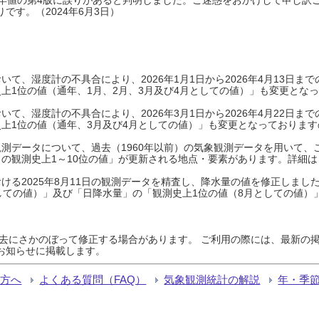
です。（2024年6月3日）
て、湿度計の不具合により、2026年1月1日から2026年4月13日
上1位の値（通年、1月、2月、3月及び4月としての値）」も変更とな
て、湿度計の不具合により、2026年3月1日から2026年4月22日
上1位の値（通年、3月及び4月としての値）」も変更となっておりますので
測データについて、過去（1960年以前）の気象観測データを用いて、
の観測史上1～10位の値」が更新される地点・要素があります。詳細は
ける2025年8月11日の観測データを精査し、降水量の値を修正しまし
しての値）」及び「日降水量」の「観測史上1位の値（8月としての値）
過去にさかのぼって修正する場合があります。 ご利用の際には、最新の掲
お知らせに掲載します。
る方へ
よくある質問（FAQ）
気象観測統計の解説
年・季