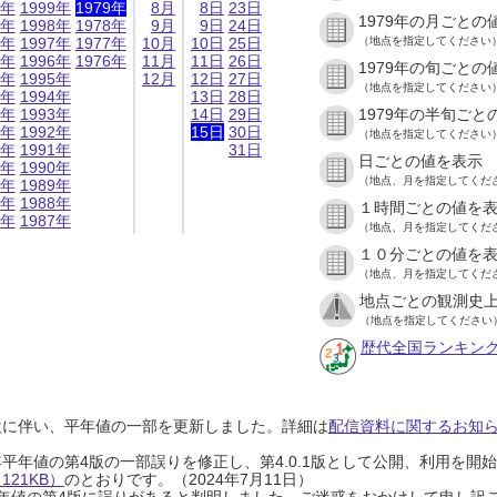
9年
1999年
1979年
8月
8日
23日
1979年の月ごとの
8年
1998年
1978年
9月
9日
24日
7年
1997年
1977年
10月
10日
25日
（地点を指定してください
6年
1996年
1976年
11月
11日
26日
1979年の旬ごとの
5年
1995年
12月
12日
27日
（地点を指定してください
4年
1994年
13日
28日
3年
1993年
14日
29日
1979年の半旬ごと
2年
1992年
15日
30日
（地点を指定してください
1年
1991年
31日
日ごとの値を表示
0年
1990年
（地点、月を指定してくだ
9年
1989年
8年
1988年
１時間ごとの値を
7年
1987年
（地点、月を指定してくだ
１０分ごとの値を
（地点、月を指定してくだ
地点ごとの観測史上
（地点を指定してください
歴代全国ランキン
設に伴い、平年値の一部を更新しました。詳細は
配信資料に関するお知らせ
0年平年値の第4版の一部誤りを修正し、第4.0.1版として公開、利用を
21KB）
のとおりです。（2024年7月11日）
0年平年値の第4版に誤りがあると判明しました。ご迷惑をおかけして申し訳