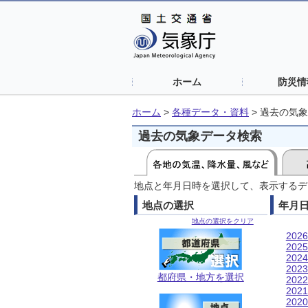
ホーム
防災情
ホーム
>
各種データ・資料
>
過去の気象
過去の気象データ検索
地点と年月日時を選択して、表示するデ
地点の選択
年月
地点の選択をクリア
202
202
202
202
都府県・地方を選択
202
202
202