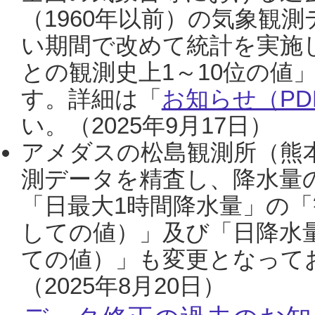
（1960年以前）の気象観
い期間で改めて統計を実施
との観測史上1～10位の値
す。詳細は「
お知らせ（PDF
い。（2025年9月17日）
アメダスの松島観測所（熊本
測データを精査し、降水量
「日最大1時間降水量」の「
しての値）」及び「日降水
ての値）」も変更となって
（2025年8月20日）