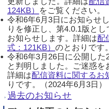
更新しました。詳細は
配信
124KB）
をご覧ください。（2
令和6年6月3日にお知らせし
りを修正し、第4.0.1版
お知らせします。詳細は
配
式：121KB）
のとおりです。
令和6年3月26日に公開した
と判明しました。ご迷惑を
詳細は
配信資料に関するお知
りです。（2024年6月3日）
過去のお知らせ