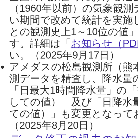
（1960年以前）の気象観
い期間で改めて統計を実施
との観測史上1～10位の値
す。詳細は「
お知らせ（PDF
い。（2025年9月17日）
アメダスの松島観測所（熊本
測データを精査し、降水量
「日最大1時間降水量」の「
しての値）」及び「日降水
ての値）」も変更となって
（2025年8月20日）