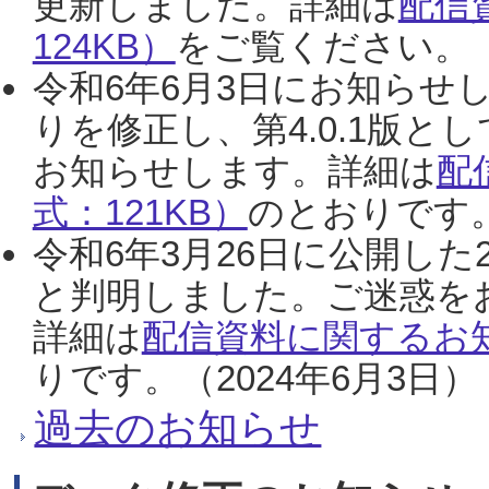
更新しました。詳細は
配信
124KB）
をご覧ください。（2
令和6年6月3日にお知らせし
りを修正し、第4.0.1版
お知らせします。詳細は
配
式：121KB）
のとおりです。
令和6年3月26日に公開した
と判明しました。ご迷惑を
詳細は
配信資料に関するお知
りです。（2024年6月3日）
過去のお知らせ