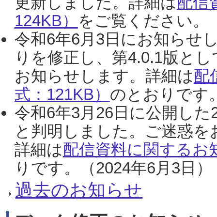
更新しました。詳細は
配信
124KB）
をご覧ください。（2
令和6年6月3日にお知らせし
りを修正し、第4.0.1版
お知らせします。詳細は
配
式：121KB）
のとおりです。
令和6年3月26日に公開した
と判明しました。ご迷惑を
詳細は
配信資料に関するお知
りです。（2024年6月3日）
過去のお知らせ