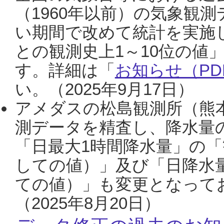
（1960年以前）の気象観
い期間で改めて統計を実施
との観測史上1～10位の値
す。詳細は「
お知らせ（PDF
い。（2025年9月17日）
アメダスの松島観測所（熊本
測データを精査し、降水量
「日最大1時間降水量」の「
しての値）」及び「日降水
ての値）」も変更となって
（2025年8月20日）