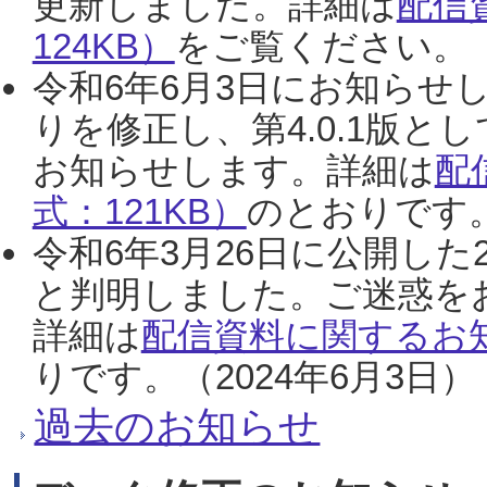
更新しました。詳細は
配信
124KB）
をご覧ください。（2
令和6年6月3日にお知らせし
りを修正し、第4.0.1版
お知らせします。詳細は
配
式：121KB）
のとおりです。
令和6年3月26日に公開した
と判明しました。ご迷惑を
詳細は
配信資料に関するお知
りです。（2024年6月3日）
過去のお知らせ