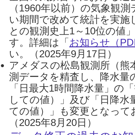
（1960年以前）の気象観
い期間で改めて統計を実施
との観測史上1～10位の値
す。詳細は「
お知らせ（PDF
い。（2025年9月17日）
アメダスの松島観測所（熊本
測データを精査し、降水量
「日最大1時間降水量」の「
しての値）」及び「日降水
ての値）」も変更となって
（2025年8月20日）