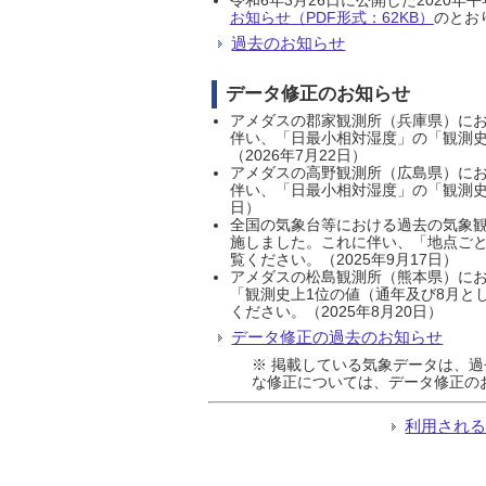
お知らせ（PDF形式：62KB）
のとおり
過去のお知らせ
データ修正のお知らせ
アメダスの郡家観測所（兵庫県）におい
伴い、「日最小相対湿度」の「観測史
（2026年7月22日）
アメダスの高野観測所（広島県）におい
伴い、「日最小相対湿度」の「観測史
日）
全国の気象台等における過去の気象観
施しました。これに伴い、「地点ごと
覧ください。（2025年9月17日）
アメダスの松島観測所（熊本県）にお
「観測史上1位の値（通年及び8月と
ください。（2025年8月20日）
データ修正の過去のお知らせ
※ 掲載している気象データは、
な修正については、データ修正の
利用され