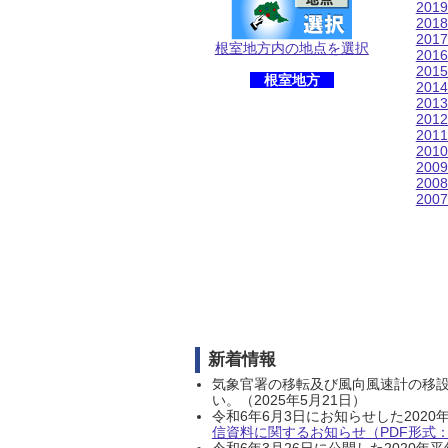
201
201
201
根室地方内の地点を選択
201
201
根室地方
201
201
201
201
201
200
200
200
新着情報
気象官署の移転及び風向風速計の移
い。（2025年5月21日）
令和6年6月3日にお知らせした202
信資料に関するお知らせ（PDF形式：1
令和6年3月26日に公開した202