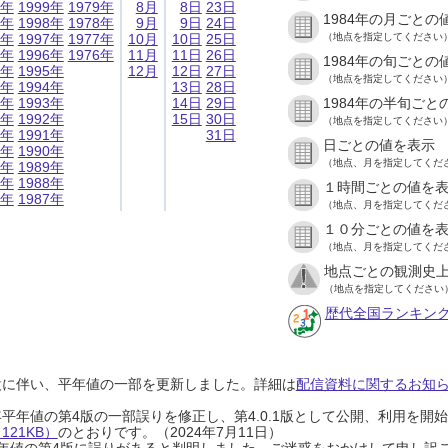
9年
1999年
1979年
8月
8日
23日
1984年の月ごとの
8年
1998年
1978年
9月
9日
24日
7年
1997年
1977年
10月
10日
25日
（地点を指定してください
6年
1996年
1976年
11月
11日
26日
1984年の旬ごとの
5年
1995年
12月
12日
27日
（地点を指定してください
4年
1994年
13日
28日
3年
1993年
14日
29日
1984年の半旬ごと
2年
1992年
15日
30日
（地点を指定してください
1年
1991年
31日
日ごとの値を表示
0年
1990年
（地点、月を指定してくだ
9年
1989年
8年
1988年
１時間ごとの値を
7年
1987年
（地点、月を指定してくだ
１０分ごとの値を
（地点、月を指定してくだ
地点ごとの観測史上
（地点を指定してください
歴代全国ランキン
設に伴い、平年値の一部を更新しました。詳細は
配信資料に関するお知らせ
0年平年値の第4版の一部誤りを修正し、第4.0.1版として公開、利用を
21KB）
のとおりです。（2024年7月11日）
0年平年値の第4版に誤りがあると判明しました。ご迷惑をおかけして申し訳