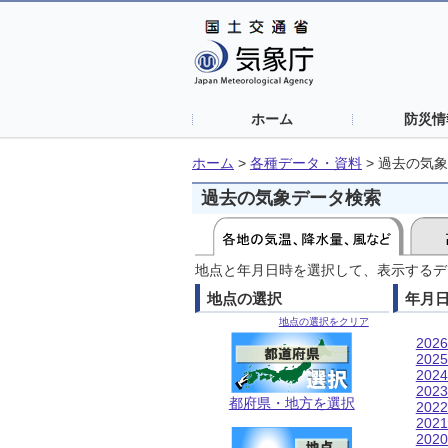
ホーム
防災情
ホーム
>
各種データ・資料
>
過去の気象
過去の気象データ検索
地点と年月日時を選択して、表示するデ
地点の選択
年月
地点の選択をクリア
202
202
202
202
都府県・地方を選択
202
202
202