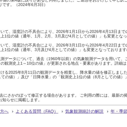
です。（2024年6月3日）
て、湿度計の不具合により、2026年1月1日から2026年4月13日
上1位の値（通年、1月、2月、3月及び4月としての値）」も変更とな
て、湿度計の不具合により、2026年3月1日から2026年4月22日
上1位の値（通年、3月及び4月としての値）」も変更となっておりますので
測データについて、過去（1960年以前）の気象観測データを用いて、
の観測史上1～10位の値」が更新される地点・要素があります。詳細は
ける2025年8月11日の観測データを精査し、降水量の値を修正しまし
しての値）」及び「日降水量」の「観測史上1位の値（8月としての値）
過去にさかのぼって修正する場合があります。 ご利用の際には、最新の掲
お知らせに掲載します。
る方へ
よくある質問（FAQ）
気象観測統計の解説
年・季