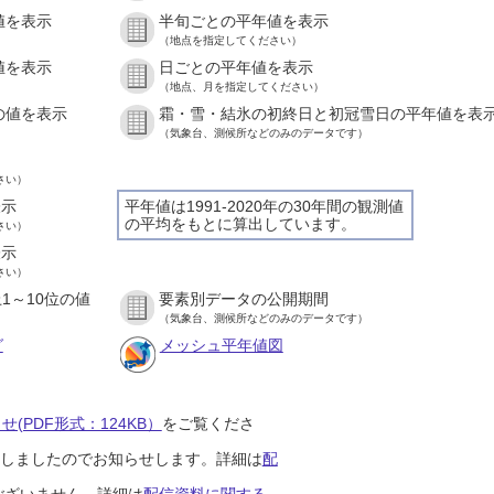
値を表示
半旬ごとの平年値を表示
）
（地点を指定してください）
値を表示
日ごとの平年値を表示
）
（地点、月を指定してください）
の値を表示
霜・雪・結氷の初終日と初冠雪日の平年値を表
）
（気象台、測候所などのみのデータです）
さい）
表示
平年値は1991-2020年の30年間の観測値
の平均をもとに算出しています。
さい）
表示
さい）
1～10位の値
要素別データの公開期間
）
（気象台、測候所などのみのデータです）
グ
メッシュ平年値図
(PDF形式：124KB）
をご覧くださ
開始しましたのでお知らせします。詳細は
配
ございません。詳細は
配信資料に関する