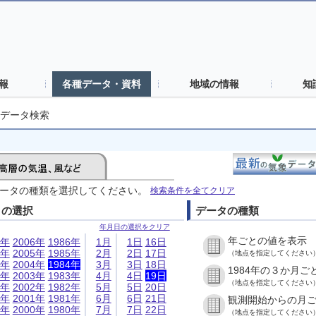
報
各種データ・資料
地域の情報
知
データ検索
ータの種類を選択してください。
検索条件を全てクリア
日の選択
データの種類
年月日の選択をクリア
年ごとの値を表示
6年
2006年
1986年
1月
1日
16日
5年
2005年
1985年
2月
2日
17日
（地点を指定してください
4年
2004年
1984年
3月
3日
18日
1984年の３か月ご
3年
2003年
1983年
4月
4日
19日
（地点を指定してください
2年
2002年
1982年
5月
5日
20日
1年
2001年
1981年
6月
6日
21日
観測開始からの月
0年
2000年
1980年
7月
7日
22日
（地点を指定してください