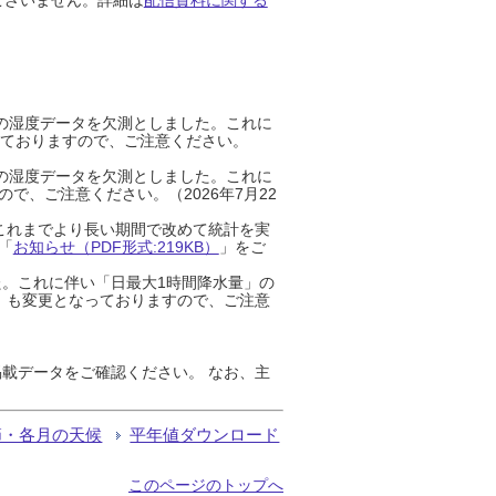
までの湿度データを欠測としました。これに
っておりますので、ご注意ください。
までの湿度データを欠測としました。これに
、ご注意ください。（2026年7月22
これまでより長い期間で改めて統計を実
「
お知らせ（PDF形式:219KB）
」をご
た。これに伴い「日最大1時間降水量」の
」も変更となっておりますので、ご注意
載データをご確認ください。 なお、主
節・各月の天候
平年値ダウンロード
このページのトップへ