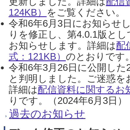
更新しました。詳細は
配信
124KB）
をご覧ください。（2
令和6年6月3日にお知らせし
りを修正し、第4.0.1版
お知らせします。詳細は
配
式：121KB）
のとおりです。
令和6年3月26日に公開した
と判明しました。ご迷惑を
詳細は
配信資料に関するお知
りです。（2024年6月3日）
過去のお知らせ