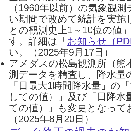
（1960年以前）の気象観
い期間で改めて統計を実施
との観測史上1～10位の値
す。詳細は「
お知らせ（PDF
い。（2025年9月17日）
アメダスの松島観測所（熊本
測データを精査し、降水量
「日最大1時間降水量」の「
しての値）」及び「日降水
ての値）」も変更となって
（2025年8月20日）