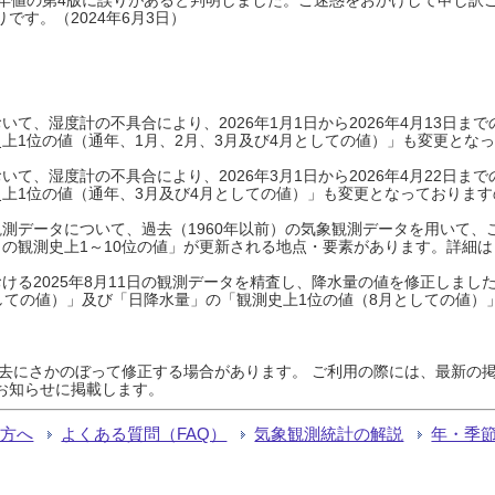
です。（2024年6月3日）
て、湿度計の不具合により、2026年1月1日から2026年4月13日
上1位の値（通年、1月、2月、3月及び4月としての値）」も変更とな
て、湿度計の不具合により、2026年3月1日から2026年4月22日
上1位の値（通年、3月及び4月としての値）」も変更となっておりますので
測データについて、過去（1960年以前）の気象観測データを用いて、
の観測史上1～10位の値」が更新される地点・要素があります。詳細は
ける2025年8月11日の観測データを精査し、降水量の値を修正しまし
しての値）」及び「日降水量」の「観測史上1位の値（8月としての値）
過去にさかのぼって修正する場合があります。 ご利用の際には、最新の掲
お知らせに掲載します。
る方へ
よくある質問（FAQ）
気象観測統計の解説
年・季