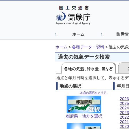
ホーム
防災情
ホーム
>
各種データ・資料
>
過去の気象
過去の気象データ検索
地点と年月日時を選択して、表示するデ
地点の選択
年月
地点の選択をクリア
202
202
202
202
都府県・地方を選択
202
202
202