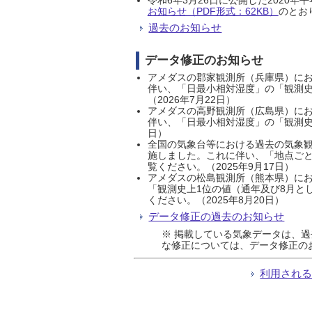
お知らせ（PDF形式：62KB）
のとおり
過去のお知らせ
データ修正のお知らせ
アメダスの郡家観測所（兵庫県）におい
伴い、「日最小相対湿度」の「観測史
（2026年7月22日）
アメダスの高野観測所（広島県）におい
伴い、「日最小相対湿度」の「観測史
日）
全国の気象台等における過去の気象観
施しました。これに伴い、「地点ごと
覧ください。（2025年9月17日）
アメダスの松島観測所（熊本県）にお
「観測史上1位の値（通年及び8月と
ください。（2025年8月20日）
データ修正の過去のお知らせ
※ 掲載している気象データは、
な修正については、データ修正の
利用され