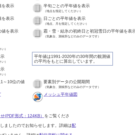
値を表示
半旬ごとの平年値を表示
）
（地点を指定してください）
値を表示
日ごとの平年値を表示
）
（地点、月を指定してください）
の値を表示
霜・雪・結氷の初終日と初冠雪日の平年値を表
）
（気象台、測候所などのみのデータです）
さい）
表示
平年値は1991-2020年の30年間の観測値
の平均をもとに算出しています。
さい）
表示
さい）
1～10位の値
要素別データの公開期間
）
（気象台、測候所などのみのデータです）
グ
メッシュ平年値図
(PDF形式：124KB）
をご覧くださ
開始しましたのでお知らせします。詳細は
配
ございません。詳細は
配信資料に関する