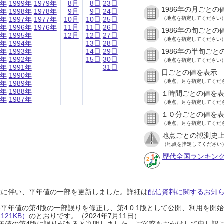
9年
1999年
1979年
8月
8日
23日
1986年の月ごとの
8年
1998年
1978年
9月
9日
24日
7年
1997年
1977年
10月
10日
25日
（地点を指定してください
6年
1996年
1976年
11月
11日
26日
1986年の旬ごとの
5年
1995年
12月
12日
27日
（地点を指定してください
4年
1994年
13日
28日
3年
1993年
14日
29日
1986年の半旬ごと
2年
1992年
15日
30日
（地点を指定してください
1年
1991年
31日
日ごとの値を表示
0年
1990年
（地点、月を指定してくだ
9年
1989年
8年
1988年
１時間ごとの値を
7年
1987年
（地点、月を指定してくだ
１０分ごとの値を
（地点、月を指定してくだ
地点ごとの観測史上
（地点を指定してください
歴代全国ランキン
設に伴い、平年値の一部を更新しました。詳細は
配信資料に関するお知らせ
0年平年値の第4版の一部誤りを修正し、第4.0.1版として公開、利用を
21KB）
のとおりです。（2024年7月11日）
0年平年値の第4版に誤りがあると判明しました。ご迷惑をおかけして申し訳