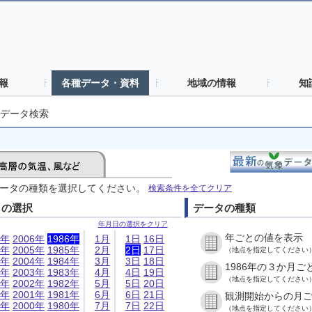
報
各種データ・資料
地域の情報
知
データ検索
ータの種類を選択してください。
検索条件を全てクリア
日の選択
データの種類
年月日の選択をクリア
年ごとの値を表示
6年
2006年
1986年
1月
1日
16日
5年
2005年
1985年
2月
2日
17日
（地点を指定してください
4年
2004年
1984年
3月
3日
18日
1986年の３か月ご
3年
2003年
1983年
4月
4日
19日
（地点を指定してください
2年
2002年
1982年
5月
5日
20日
1年
2001年
1981年
6月
6日
21日
観測開始からの月
0年
2000年
1980年
7月
7日
22日
（地点を指定してください