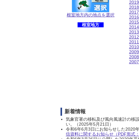
201
201
201
根室地方内の地点を選択
201
201
根室地方
201
201
201
201
201
200
200
200
新着情報
気象官署の移転及び風向風速計の移
い。（2025年5月21日）
令和6年6月3日にお知らせした202
信資料に関するお知らせ（PDF形式：1
令和6年3月26日に公開した202