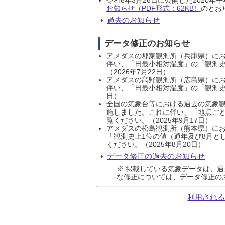
お知らせ（PDF形式：62KB）
のとおり
過去のお知らせ
データ修正のお知らせ
アメダスの郡家観測所（兵庫県）におい
伴い、「日最小相対湿度」の「観測史
（2026年7月22日）
アメダスの高野観測所（広島県）におい
伴い、「日最小相対湿度」の「観測史
日）
全国の気象台等における過去の気象観
施しました。これに伴い、「地点ごと
覧ください。（2025年9月17日）
アメダスの松島観測所（熊本県）にお
「観測史上1位の値（通年及び8月と
ください。（2025年8月20日）
データ修正の過去のお知らせ
※ 掲載している気象データは、
な修正については、データ修正の
利用され