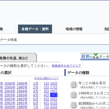
報
各種データ・資料
地域の情報
知
データ検索
ータの種類を選択してください。
検索条件を全てクリア
日の選択
データの種類
年月日の選択をクリア
年ごとの値を表示
6年
2006年
1986年
1月
1日
16日
5年
2005年
1985年
2月
2日
17日
（地点を指定してください
4年
2004年
1984年
3月
3日
18日
1988年の３か月ご
3年
2003年
1983年
4月
4日
19日
（地点を指定してください
2年
2002年
1982年
5月
5日
20日
1年
2001年
1981年
6月
6日
21日
観測開始からの月
0年
2000年
1980年
7月
7日
22日
（地点を指定してください