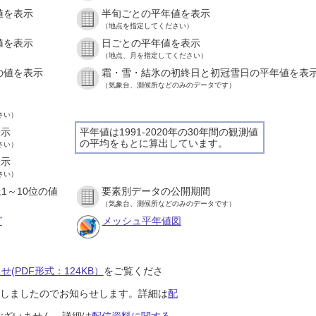
値を表示
半旬ごとの平年値を表示
）
（地点を指定してください）
値を表示
日ごとの平年値を表示
）
（地点、月を指定してください）
の値を表示
霜・雪・結氷の初終日と初冠雪日の平年値を表
）
（気象台、測候所などのみのデータです）
さい）
表示
平年値は1991-2020年の30年間の観測値
の平均をもとに算出しています。
さい）
表示
さい）
1～10位の値
要素別データの公開期間
）
（気象台、測候所などのみのデータです）
グ
メッシュ平年値図
(PDF形式：124KB）
をご覧くださ
開始しましたのでお知らせします。詳細は
配
ございません。詳細は
配信資料に関する