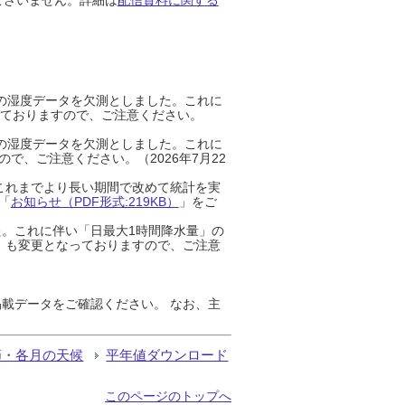
までの湿度データを欠測としました。これに
っておりますので、ご注意ください。
までの湿度データを欠測としました。これに
、ご注意ください。（2026年7月22
これまでより長い期間で改めて統計を実
「
お知らせ（PDF形式:219KB）
」をご
た。これに伴い「日最大1時間降水量」の
」も変更となっておりますので、ご注意
載データをご確認ください。 なお、主
節・各月の天候
平年値ダウンロード
このページのトップへ