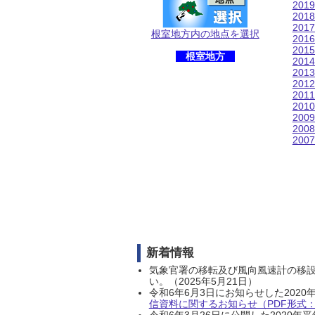
201
201
201
根室地方内の地点を選択
201
201
根室地方
201
201
201
201
201
200
200
200
新着情報
気象官署の移転及び風向風速計の移
い。（2025年5月21日）
令和6年6月3日にお知らせした202
信資料に関するお知らせ（PDF形式：1
令和6年3月26日に公開した202