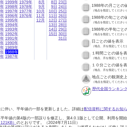
9年
1999年
1979年
8月
8日
23日
1988年の月ごとの
8年
1998年
1978年
9月
9日
24日
7年
1997年
1977年
10月
10日
25日
（地点を指定してください
6年
1996年
1976年
11月
11日
26日
1988年の旬ごとの
5年
1995年
12月
12日
27日
（地点を指定してください
4年
1994年
13日
28日
3年
1993年
14日
29日
1988年の半旬ごと
2年
1992年
15日
30日
（地点を指定してください
1年
1991年
31日
日ごとの値を表示
0年
1990年
（地点、月を指定してくだ
9年
1989年
8年
1988年
１時間ごとの値を
7年
1987年
（地点、月を指定してくだ
１０分ごとの値を
（地点、月を指定してくだ
地点ごとの観測史上
（地点を指定してください
歴代全国ランキン
設に伴い、平年値の一部を更新しました。詳細は
配信資料に関するお知らせ
0年平年値の第4版の一部誤りを修正し、第4.0.1版として公開、利用を
21KB）
のとおりです。（2024年7月11日）
0年平年値の第4版に誤りがあると判明しました。ご迷惑をおかけして申し訳