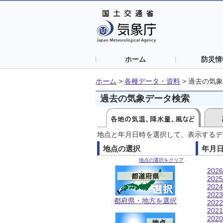
ホーム
防災情
ホーム
>
各種データ・資料
>
過去の気象
過去の気象データ検索
地点と年月日時を選択して、表示するデ
地点の選択
年月
地点の選択をクリア
202
202
202
202
都府県・地方を選択
202
202
202