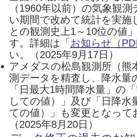
（1960年以前）の気象観
い期間で改めて統計を実施
との観測史上1～10位の値
す。詳細は「
お知らせ（PDF
い。（2025年9月17日）
アメダスの松島観測所（熊本
測データを精査し、降水量
「日最大1時間降水量」の「
しての値）」及び「日降水
ての値）」も変更となって
（2025年8月20日）