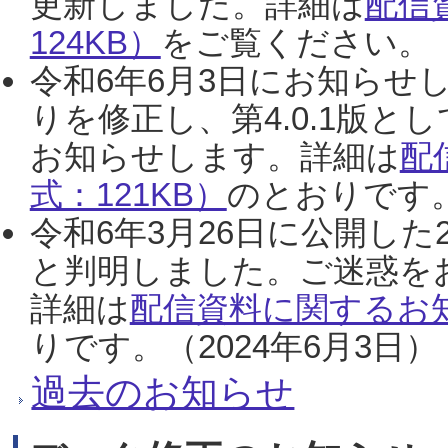
更新しました。詳細は
配信
124KB）
をご覧ください。（2
令和6年6月3日にお知らせし
りを修正し、第4.0.1版
お知らせします。詳細は
配
式：121KB）
のとおりです。
令和6年3月26日に公開した
と判明しました。ご迷惑を
詳細は
配信資料に関するお知
りです。（2024年6月3日）
過去のお知らせ