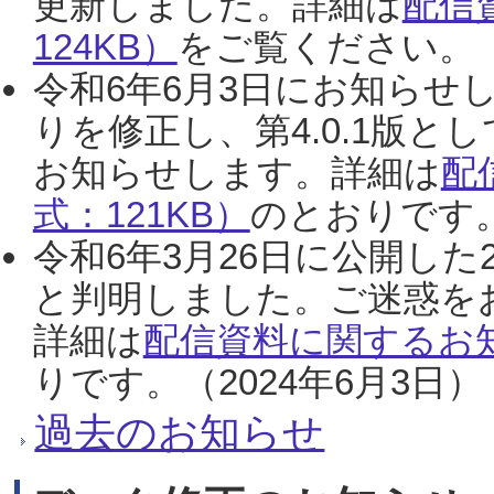
更新しました。詳細は
配信
124KB）
をご覧ください。（2
令和6年6月3日にお知らせし
りを修正し、第4.0.1版
お知らせします。詳細は
配
式：121KB）
のとおりです。
令和6年3月26日に公開した
と判明しました。ご迷惑を
詳細は
配信資料に関するお知
りです。（2024年6月3日）
過去のお知らせ