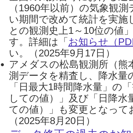
（1960年以前）の気象観
い期間で改めて統計を実施
との観測史上1～10位の値
す。詳細は「
お知らせ（PDF
い。（2025年9月17日）
アメダスの松島観測所（熊本
測データを精査し、降水量
「日最大1時間降水量」の「
しての値）」及び「日降水
ての値）」も変更となって
（2025年8月20日）