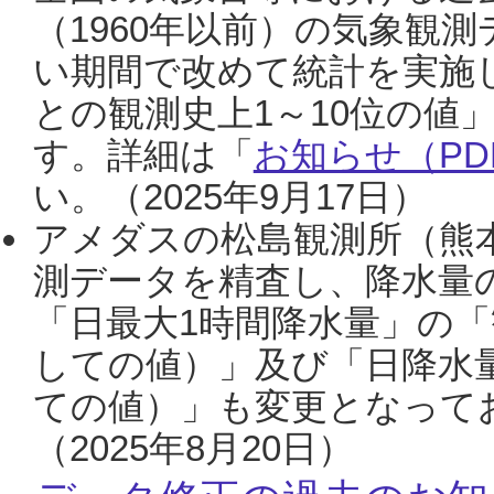
（1960年以前）の気象観
い期間で改めて統計を実施
との観測史上1～10位の値
す。詳細は「
お知らせ（PDF
い。（2025年9月17日）
アメダスの松島観測所（熊本
測データを精査し、降水量
「日最大1時間降水量」の「
しての値）」及び「日降水
ての値）」も変更となって
（2025年8月20日）