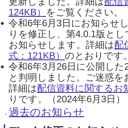
更新しました。詳細は
配信
124KB）
をご覧ください。（2
令和6年6月3日にお知らせし
りを修正し、第4.0.1版
お知らせします。詳細は
配
式：121KB）
のとおりです。
令和6年3月26日に公開した
と判明しました。ご迷惑を
詳細は
配信資料に関するお知
りです。（2024年6月3日）
過去のお知らせ