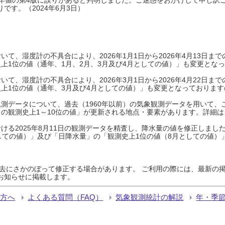
です。（2024年6月3日）
て、湿度計の不具合により、2026年1月1日から2026年4月13日
上1位の値（通年、1月、2月、3月及び4月としての値）」も変更とな
て、湿度計の不具合により、2026年3月1日から2026年4月22日
上1位の値（通年、3月及び4月としての値）」も変更となっておりますので
測データについて、過去（1960年以前）の気象観測データを用いて、
の観測史上1～10位の値」が更新される地点・要素があります。詳細は
ける2025年8月11日の観測データを精査し、降水量の値を修正しまし
しての値）」及び「日降水量」の「観測史上1位の値（8月としての値）
過去にさかのぼって修正する場合があります。 ご利用の際には、最新の掲
お知らせに掲載します。
る方へ
よくある質問（FAQ）
気象観測統計の解説
年・季