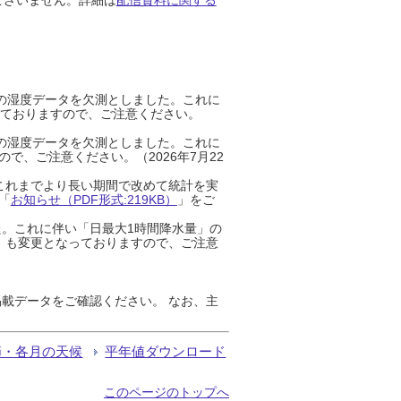
までの湿度データを欠測としました。これに
っておりますので、ご注意ください。
までの湿度データを欠測としました。これに
、ご注意ください。（2026年7月22
これまでより長い期間で改めて統計を実
「
お知らせ（PDF形式:219KB）
」をご
た。これに伴い「日最大1時間降水量」の
」も変更となっておりますので、ご注意
載データをご確認ください。 なお、主
節・各月の天候
平年値ダウンロード
このページのトップへ