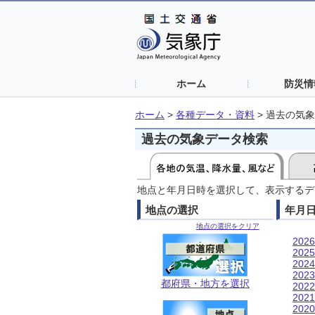
ホーム
防災情
ホーム
>
各種データ・資料
>
過去の気象
過去の気象データ検索
地点と年月日時を選択して、表示するデ
地点の選択
年月
地点の選択をクリア
202
202
202
202
都府県・地方を選択
202
202
202