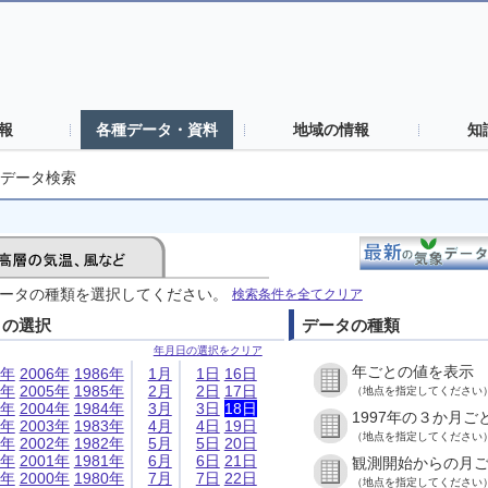
報
各種データ・資料
地域の情報
知
データ検索
ータの種類を選択してください。
検索条件を全てクリア
日の選択
データの種類
年月日の選択をクリア
年ごとの値を表示
6年
2006年
1986年
1月
1日
16日
5年
2005年
1985年
2月
2日
17日
（地点を指定してください
4年
2004年
1984年
3月
3日
18日
1997年の３か月ご
3年
2003年
1983年
4月
4日
19日
（地点を指定してください
2年
2002年
1982年
5月
5日
20日
1年
2001年
1981年
6月
6日
21日
観測開始からの月
0年
2000年
1980年
7月
7日
22日
（地点を指定してください