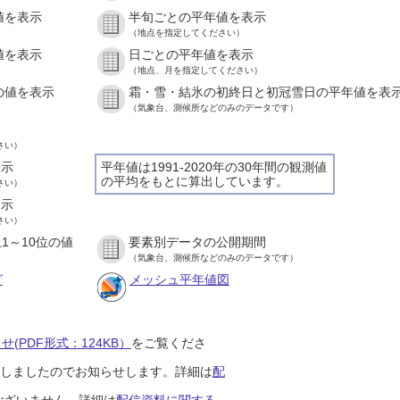
値を表示
半旬ごとの平年値を表示
）
（地点を指定してください）
値を表示
日ごとの平年値を表示
）
（地点、月を指定してください）
の値を表示
霜・雪・結氷の初終日と初冠雪日の平年値を表
）
（気象台、測候所などのみのデータです）
さい）
表示
平年値は1991-2020年の30年間の観測値
の平均をもとに算出しています。
さい）
表示
さい）
1～10位の値
要素別データの公開期間
）
（気象台、測候所などのみのデータです）
グ
メッシュ平年値図
(PDF形式：124KB）
をご覧くださ
開始しましたのでお知らせします。詳細は
配
ございません。詳細は
配信資料に関する