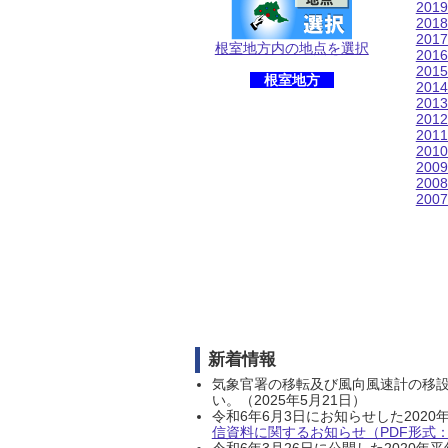
201
201
201
根室地方内の地点を選択
201
201
根室地方
201
201
201
201
201
200
200
200
新着情報
気象官署の移転及び風向風速計の移
い。（2025年5月21日）
令和6年6月3日にお知らせした202
信資料に関するお知らせ（PDF形式：1
令和6年3月26日に公開した202