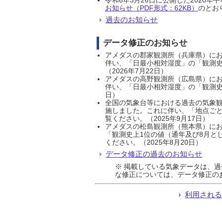
お知らせ（PDF形式：62KB）
のとおり
過去のお知らせ
データ修正のお知らせ
アメダスの郡家観測所（兵庫県）におい
伴い、「日最小相対湿度」の「観測史
（2026年7月22日）
アメダスの高野観測所（広島県）におい
伴い、「日最小相対湿度」の「観測史
日）
全国の気象台等における過去の気象観
施しました。これに伴い、「地点ごと
覧ください。（2025年9月17日）
アメダスの松島観測所（熊本県）にお
「観測史上1位の値（通年及び8月と
ください。（2025年8月20日）
データ修正の過去のお知らせ
※ 掲載している気象データは、
な修正については、データ修正の
利用され