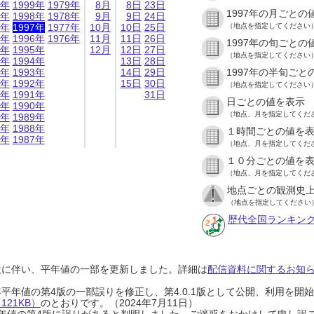
9年
1999年
1979年
8月
8日
23日
1997年の月ごとの
8年
1998年
1978年
9月
9日
24日
7年
1997年
1977年
10月
10日
25日
（地点を指定してください
6年
1996年
1976年
11月
11日
26日
1997年の旬ごとの
5年
1995年
12月
12日
27日
（地点を指定してください
4年
1994年
13日
28日
3年
1993年
14日
29日
1997年の半旬ごと
2年
1992年
15日
30日
（地点を指定してください
1年
1991年
31日
日ごとの値を表示
0年
1990年
（地点、月を指定してくだ
9年
1989年
8年
1988年
１時間ごとの値を
7年
1987年
（地点、月を指定してくだ
１０分ごとの値を
（地点、月を指定してくだ
地点ごとの観測史上
（地点を指定してください
歴代全国ランキン
設に伴い、平年値の一部を更新しました。詳細は
配信資料に関するお知らせ
0年平年値の第4版の一部誤りを修正し、第4.0.1版として公開、利用を
21KB）
のとおりです。（2024年7月11日）
0年平年値の第4版に誤りがあると判明しました。ご迷惑をおかけして申し訳